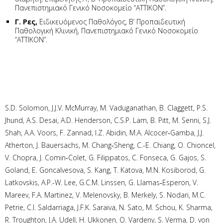
Πανεπιστημιακό Γενικό Νοσοκομείο “ΑTTIKON”.
Γ. Ρες,
Ειδικευόμενος Παθολόγος, B’ Προπαιδευτική
Παθολογική Κλινική, Πανεπιστημιακό Γενικό Νοσοκομείο
“ΑTTIKON”.
S.D. Solomon, J.J.V. McMurray, M. Vaduganathan, B. Claggett, P.S.
Jhund, A.S. Desai, A.D. Henderson, C.S.P. Lam, B. Pitt, M. Senni, S.J.
Shah, A.A. Voors, F. Zannad, I.Z. Abidin, M.A. Alcocer‑Gamba, J.J.
Atherton, J. Bauersachs, M. Chang‑Sheng, C.-E. Chiang, O. Chioncel,
V. Chopra, J. Comin‑Colet, G. Filippatos, C. Fonseca, G. Gajos, S.
Goland, E. Goncalvesova, S. Kang, T. Katova, M.N. Kosiborod, G.
Latkovskis, A.P.-W. Lee, G.C.M. Linssen, G. Llamas‑Esperon, V.
Mareev, F.A. Martinez, V. Melenovsky, B. Merkely, S. Nodari, M.C.
Petrie, C.I. Saldarriaga, J.F.K. Saraiva, N. Sato, M. Schou, K. Sharma,
R. Troughton, J.A. Udell, H. Ukkonen, O. Vardeny, S. Verma, D. von