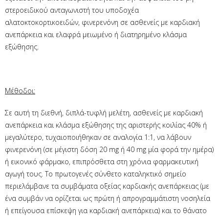
στεροειδικού ανταγωνιστή του υποδοχέα
αλατοκτοκορτικοειδών, φινερενόνη σε ασθενείς με καρδιακή
ανεπάρκεια και ελαφρά μειωμένο ή διατηρημένο κλάσμα
εξώθησης.
Μέθοδοι:
Σε αυτή τη διεθνή, διπλά-τυφλή μελέτη, ασθενείς με καρδιακή
ανεπάρκεια και κλάσμα εξώθησης της αριστερής κοιλίας 40% ή
μεγαλύτερο, τυχαιοποιήθηκαν σε αναλογία 1:1, να λάβουν
φινερενόνη (σε μέγιστη δόση 20 mg ή 40 mg μία φορά την ημέρα)
ή εικονικό φάρμακο, επιπρόσθετα στη χρόνια φαρμακευτική
αγωγή τους. Το πρωτογενές σύνθετο καταληκτικό σημείο
περιελάμβανε τα συμβάματα οξείας καρδιακής ανεπάρκειας (με
ένα συμβάν να ορίζεται ως πρώτη ή απρογραμμάτιστη νοσηλεία
ή επείγουσα επίσκεψη για καρδιακή ανεπάρκεια) και το θάνατο