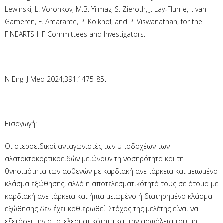
Lewinski, L. Voronkov, M.B. Yilmaz, S. Zieroth, J. Lay‑Flurrie, I. van
Gameren, F. Amarante, P. Kolkhof, and P. Viswanathan, for the
FINEARTS-HF Committees and Investigators.
N Engl J Med 2024;391:1475-85
.
Εισαγωγή:
Οι στεροειδικοί ανταγωνιστές των υποδοχέων των
αλατοκτοκορτικοειδών μειώνουν τη νοσηρότητα και τη
θνησιμότητα των ασθενών με καρδιακή ανεπάρκεια και μειωμένο
κλάσμα εξώθησης, αλλά η αποτελεσματικότητά τους σε άτομα με
καρδιακή ανεπάρκεια και ήπια μειωμένο ή διατηρημένο κλάσμα
εξώθησης δεν έχει καθιερωθεί. Στόχος της μελέτης είναι να
εξετάσει την αποτελεσματικότητα και την ασφάλεια του μη