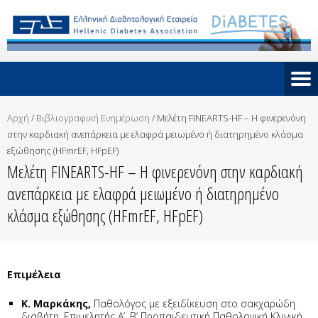
Αρχή
/
Βιβλιογραφική Ενημέρωση
/
Μελέτη FINEARTS-HF – Η φινερενόνη
στην καρδιακή ανεπάρκεια με ελαφρά μειωμένο ή διατηρημένο κλάσμα
εξώθησης (HFmrEF, HFpEF)
Μελέτη FINEARTS-HF – Η φινερενόνη στην καρδιακή
ανεπάρκεια με ελαφρά μειωμένο ή διατηρημένο
κλάσμα εξώθησης (HFmrEF, HFpEF)
Επιμέλεια
Κ. Μαρκάκης,
Παθολόγος με εξειδίκευση στο σακχαρώδη
διαβήτη, Επιμελητής Α’, B’ Προπαιδευτική Παθολογική Κλινική,