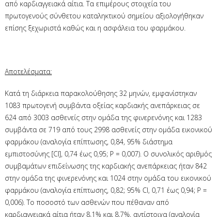
από καρδιαγγειακά αίτια. Τα επιμέρους στοιχεία του
πρωτογενούς σύνθετου καταληκτικού σημείου αξιολογήθηκαν
επίσης ξεχωριστά καθώς και η ασφάλεια του φαρμάκου.
Αποτελέσματα:
Κατά τη διάρκεια παρακολούθησης 32 μηνών, εμφανίστηκαν
1083 πρωτογενή συμβάντα οξείας καρδιακής ανεπάρκειας σε
624 από 3003 ασθενείς στην ομάδα της φινερενόνης και 1283
συμβάντα σε 719 από τους 2998 ασθενείς στην ομάδα εικονικού
φαρμάκου (αναλογία επίπτωσης, 0,84, 95% διάστημα
εμπιστοσύνης [CI], 0,74 έως 0,95; P = 0,007). Ο συνολικός αριθμός
συμβαμάτων επιδείνωσης της καρδιακής ανεπάρκειας ήταν 842
στην ομάδα της φινερενόνης και 1024 στην ομάδα του εικονικού
φαρμάκου (αναλογία επίπτωσης, 0,82; 95% CI, 0,71 έως 0,94; P =
0,006). Το ποσοστό των ασθενών που πέθαναν από
καρδιαγγειακά αίτια ήταν 8,1% και 8,7%, αντίστοιχα (αναλογία