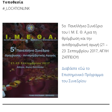
Τοποθεσία
#_LOCATIONLINK
5o Πανελλήνιο Συνέδριο
του Ι. Μ. Ε. Θ. Α
για τη
θρόμβωση και την
αντιθρομβωτική αγωγή (21 –
23 Σεπτεμβρίου 2017, ΑΙΓΛΗ
ΖΑΠΠΕΙΟΥ)
Διαβάστε εδώ το
Επιστημονικό Πρόγραμμα
του Συνεδρίου