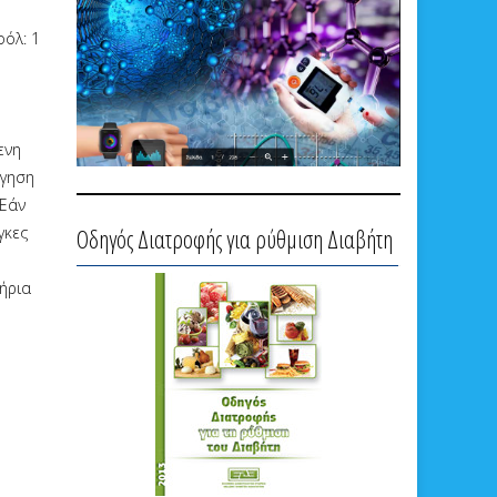
οόλ: 1
ενη
ήγηση
 Εάν
γκες
Οδηγός Διατροφής για ρύθμιση Διαβήτη
τήρια