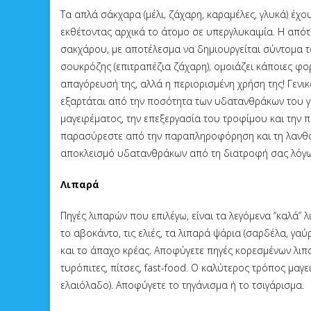
Τα απλά σάκχαρα (μέλι, ζάχαρη, καραμέλες, γλυκά) έχ
εκθέτοντας αρχικά το άτομο σε υπεργλυκαιμία. Η από
σακχάρου, με αποτέλεσμα να δημιουργείται σύντομα τ
σουκρόζης (επιτραπέζια ζάχαρη), ομοιάζει κάποιες φο
απαγόρευσή της, αλλά η περιορισμένη χρήση της! Γενι
εξαρτάται από την ποσότητα των υδατανθράκων του γε
μαγειρέματος, την επεξεργασία του τροφίμου και την
παρασύρεστε από την παραπληροφόρηση και τη λανθασμ
αποκλεισμό υδατανθράκων από τη διατροφή σας λόγω
Λιπαρά
Πηγές λιπαρών που επιλέγω, είναι τα λεγόμενα ‘’καλά’
το αβοκάντο, τις ελιές, τα λιπαρά ψάρια (σαρδέλα, γαύρ
και το άπαχο κρέας. Αποφύγετε πηγές κορεσμένων λιπ
τυρόπιτες, πίτσες, fast-food. Ο καλύτερος τρόπος μαγ
ελαιόλαδο). Αποφύγετε το τηγάνισμα ή το τσιγάρισμα.