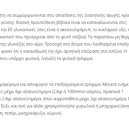
τη να συμμορφώνονται στις απαιτήσεις της διαιτητικής αγωγής, κρ
ς γεύσης. Βασική προϋπόθεση βέβαια είναι να καταναλώνονται στις
την ΕΕ γλυκαντικές ύλες είναι η ακεσουλφάμη-Κ, το κυκλαμικό οξύ, 
λυκαντικό που προέρχεται από το φυτό στέβια). Τα παραπάνω μη θερ
 της γλυκόζης στο αίμα. Προσοχή στα άτομα που λανθασμένα επιλέ
 φανεί ότι η κατανάλωσή της έχει αρνητική επίδραση στα λιπίδια. Η
ου υπάρχει φυσικά, δηλαδή τα φυτικά τρόφιμα.
μαγείρεμα και αποφύγετε τα επεξεργασμένα τρόφιμα. Μείνετε ενήμε
κες μέχρι 6γρ αλατιού/ημέρα (2,4γρ ή 100mmol νατρίου, πρακτικά 1
ι 2,4γρ αλατιού/ημέρα, ήπια νεφροπάθεια μέχρι 2γρ αλατιού/ημέρα. 
ξύδι, και αντί για αλάτι χρησιμοποιήστε μυρωδικά ή μπαχαρικά (άνη
η, πιπέρι, μοσχοκάρυδο, κύμινο).