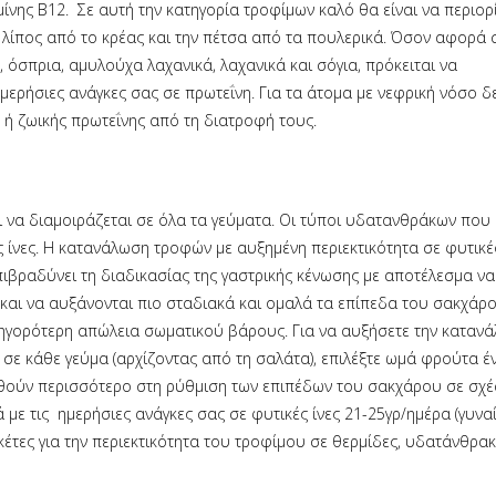
μίνης Β12. Σε αυτή την κατηγορία τροφίμων καλό θα είναι να περιορ
λίπος από το κρέας και την πέτσα από τα πουλερικά. Όσον αφορά σ
, όσπρια, αμυλούχα λαχανικά, λαχανικά και σόγια, πρόκειται να
ερήσιες ανάγκες σας σε πρωτεΐνη. Για τα άτομα με νεφρική νόσο δε
 ή ζωικής πρωτεΐνης από τη διατροφή τους.
να διαμοιράζεται σε όλα τα γεύματα. Οι τύποι υδατανθράκων που
ς ίνες. Η κατανάλωση τροφών με αυξημένη περιεκτικότητα σε φυτικές
επιβραδύνει τη διαδικασίας της γαστρικής κένωσης με αποτέλεσμα να
και να αυξάνονται πιο σταδιακά και ομαλά τα επίπεδα του σακχάρ
ρηγορότερη απώλεια σωματικού βάρους. Για να αυξήσετε την καταν
σε κάθε γεύμα (αρχίζοντας από τη σαλάτα), επιλέξτε ωμά φρούτα έν
ηθούν περισσότερο στη ρύθμιση των επιπέδων του σακχάρου σε σχέ
ά με τις ημερήσιες ανάγκες σας σε φυτικές ίνες 21-25γρ/ημέρα (γυναί
τικέτες για την περιεκτικότητα του τροφίμου σε θερμίδες, υδατάνθρακ