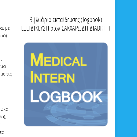
Βιβλιάριο εκπαίδευσης (logbook)
ΕΞΕΙΔΙΚΕΥΣΗ στον ΣΑΚΧΑΡΩΔΗ ΔΙΑΒΗΤΗ
αι με
τού)
ς
σμα
με τις
ευκό
α),
α
τα