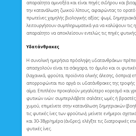
απαραίτητα αμινοξέα και είναι πηγές σιδήρου και βιτα
την κατανάλωση ζωικού λίπους, αφαιρώντας το ορατό 
πρωτεΐνες χαμηλής βιολογικής αξίας: ψωμί, δημητριακά
λειτουργήσουν συμπληρωματικά για να καλύψουν τις ημ
απαραίτητο να αποκλείσουν εντελώς τις πηγές φυτικής
Υδατάνθρακες
Η συνολική ημερήσια πρόσληψη υδατανθράκων πρέπει 
απασχολούν είναι τα σάκχαρα, το άμυλο και οι φυτικέ
(λαχανικά, φρούτα, προϊόντα ολικής άλεσης, όσπρια) 
απορροφώνται πιο αργά οι υδατάνθρακες της τροφής 
αίμα. Επιπλέον προκαλούν μεγαλύτερο κορεσμό και γ
φυτικών ινών: συμπεριλάβετε σαλάτες ωμές ή βραστές 
χυμού, επιμείνετε στην κατανάλωση δημητριακών (βο
τις φυτικές ίνες των φρούτων), μείνετε ενήμεροι σχετικ
και 30-38γρ/ημέρα (άνδρες), ελέγξτε τις διατροφικές ε
φυτικές ίνες.