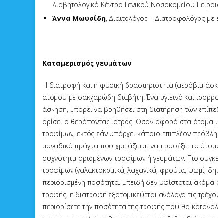
Διαβητολογικό Κέντρο Γενικού Νοσοκομείου Πειραιά ‘
Άννα Μωυσίδη
, Διαιτολόγος – Διατροφολόγος με 
Καταμερισμός γευμάτων
Η διατροφή και η φυσική δραστηριότητα (αερόβια άσκ
ατόμου με σακχαρώδη διαβήτη. Ένα υγιεινό και ισορ
άσκηση, μπορεί να βοηθήσει στη διατήρηση των επίπ
ορίσει ο θεράποντας ιατρός. Όσον αφορά στα άτομα μ
τροφίμων, εκτός εάν υπάρχει κάποιο επιπλέον πρόβλημα
μοναδικό πράγμα που χρειάζεται να προσέξει το άτομο
συχνότητα ορισμένων τροφίμων ή γευμάτων. Πιο συγκεκ
τροφίμων (γαλακτοκομικά, λαχανικά, φρούτα, ψωμί, δη
περιορισμένη ποσότητα. Επειδή δεν υφίσταται ακόμα 
τροφής, η διατροφή εξατομικεύεται ανάλογα τις τρέχ
περιορίσετε την ποσότητα της τροφής που θα καταναλ