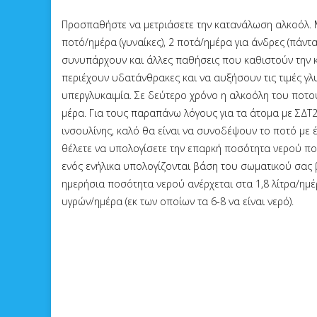
Προσπαθήστε να μετριάσετε την κατανάλωση αλκοόλ. Μ
ποτό/ημέρα (γυναίκες), 2 ποτά/ημέρα για άνδρες (πάν
συνυπάρχουν και άλλες παθήσεις που καθιστούν την 
περιέχουν υδατάνθρακες και να αυξήσουν τις τιμές γλ
υπεργλυκαιμία. Σε δεύτερο χρόνο η αλκοόλη του ποτού
μέρα. Για τους παραπάνω λόγους για τα άτομα με ΣΔΤ2
ινσουλίνης, καλό θα είναι να συνοδέψουν το ποτό με
θέλετε να υπολογίσετε την επαρκή ποσότητα νερού που
ενός ενήλικα υπολογίζονται βάση του σωματικού σας βά
ημερήσια ποσότητα νερού ανέρχεται στα 1,8 λίτρα/ημέρ
υγρών/ημέρα (εκ των οποίων τα 6-8 να είναι νερό).