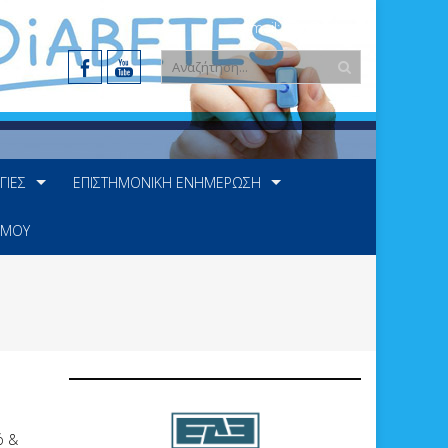
e-mail: info@ede.gr
ΓΊΕΣ
ΕΠΙΣΤΗΜΟΝΙΚΉ ΕΝΗΜΈΡΩΣΗ
 ΜΟΥ
ό &