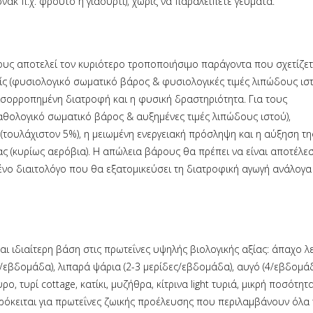
νακ π.χ. φρούτο ή γιαούρτι), χωρίς να παραλείπετε γεύματα.
υς αποτελεί τον κυριότερο τροποποιήσιμο παράγοντα που σχετίζετ
ίς (φυσιολογικό σωματικό βάρος & φυσιολογικές τιμές λιπώδους ισ
ισορροπημένη διατροφή και η φυσική δραστηριότητα. Για τους
θολογικό σωματικό βάρος & αυξημένες τιμές λιπώδους ιστού),
τουλάχιστον 5%), η μειωμένη ενεργειακή πρόσληψη και η αύξηση τη
ς (κυρίως αερόβια). Η απώλεια βάρους θα πρέπει να είναι αποτέλε
νο διαιτολόγο που θα εξατομικεύσει τη διατροφική αγωγή ανάλογα 
αι ιδιαίτερη βάση στις πρωτεΐνες υψηλής βιολογικής αξίας: άπαχο λ
α/εβδομάδα), λιπαρά ψάρια (2-3 μερίδες/εβδομάδα), αυγό (4/εβδομάδ
ο, τυρί cottage, κατίκι, μυζήθρα, κίτρινα light τυριά, μικρή ποσότητ
Πρόκειται για πρωτεΐνες ζωικής προέλευσης που περιλαμβάνουν όλα 