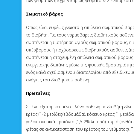
των γευμάτων (μέχρι 3 κυρίως γεύματα & 2 ενδιάμεσα σ
Σωματικό βάρος
Όπως είναι ευρέως γνωστό η απώλεια σωματικού βάρο
το διαβήτη. Για τους νορμοβαρείς διαβητικούς ασθενε
συστήνεται η διατήρηση υγιούς σωματικού βάρους, η 
υπέρβαρους ή παχύσαρκους διαβητικούς ασθενείς (πα
συστήνεται η στοχευμένη απώλεια σωματικού βάρους (
ενεργειακής δαπάνης μέσω της φυσικής δραστηριότητα
ενός καλά σχεδιασμένου διαιτολογίου από εξειδικευμέ
ανάγκες του διαβητικού ασθενή.
Πρωτεΐνες
Σε ένα εξατομικευμένο πλάνο ασθενή με διαβήτη δίνετ
κρέας (1-2 μερίδες/εβδομάδα), κόκκινο κρέας (1 μερίδ
γαλακτοκομικά προϊόντα (1,5-2% λιπαρά), τυριά (ανθότυρ
φέτας σε αντικατάσταση του κρέατος του γεύματος). 