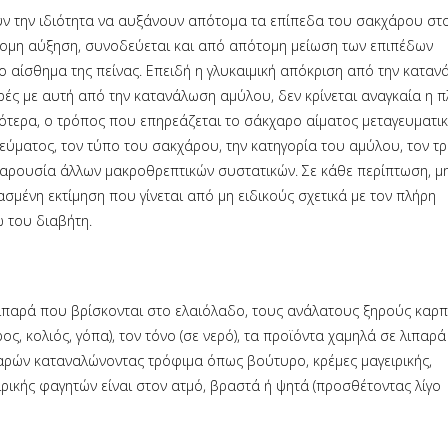
ουν την ιδιότητα να αυξάνουν απότομα τα επίπεδα του σακχάρου στο
τομη αύξηση, συνοδεύεται και από απότομη μείωση των επιπέδων
ο αίσθημα της πείνας. Επειδή η γλυκαιμική απόκριση από την κατα
ρές με αυτή από την κατανάλωση αμύλου, δεν κρίνεται αναγκαία η 
κότερα, ο τρόπος που επηρεάζεται το σάκχαρο αίματος μεταγευματι
ύματος, τον τύπο του σακχάρου, την κατηγορία του αμύλου, τον τ
 παρουσία άλλων μακροθρεπτικών συστατικών. Σε κάθε περίπτωση, μ
ένη εκτίμηση που γίνεται από μη ειδικούς σχετικά με τον πλήρη
 του διαβήτη.
’ λιπαρά που βρίσκονται στο ελαιόλαδο, τους ανάλατους ξηρούς καρ
ος, κολιός, γόπα), τον τόνο (σε νερό), τα προϊόντα χαμηλά σε λιπαρά 
αρών καταναλώνοντας τρόφιμα όπως βούτυρο, κρέμες μαγειρικής,
ειρικής φαγητών είναι στον ατμό, βραστά ή ψητά (προσθέτοντας λίγο