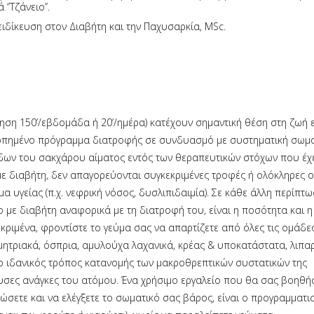
’Τζάνειο’’.
ειδίκευση στον Διαβήτη και την Παχυσαρκία, MSc.
ηση 150’/εβδομάδα ή 20’/ημέρα) κατέχουν σημαντική θέση στη ζωή 
ροπημένο πρόγραμμα διατροφής σε συνδυασμό με συστηματική σωμα
εδων του σακχάρου αίματος εντός των θεραπευτικών στόχων που έχ
ε διαβήτη, δεν απαγορεύονται συγκεκριμένες τροφές ή ολόκληρες 
 υγείας (π.χ. νεφρική νόσος, δυσλιπιδαιμία). Σε κάθε άλλη περίπτω
 με διαβήτη αναφορικά με τη διατροφή του, είναι η ποσότητα και η
ριμένα, φροντίστε το γεύμα σας να απαρτίζετε από όλες τις ομάδε
μητριακά, όσπρια, αμυλούχα λαχανικά, κρέας & υποκατάστατα, λιπαρ
ο ιδανικός τρόπος κατανομής των μακροθρεπτικών συστατικών της
ουσες ανάγκες του ατόμου. Ένα χρήσιμο εργαλείο που θα σας βοηθή
ώσετε και να ελέγξετε το σωματικό σας βάρος, είναι ο προγραμματι