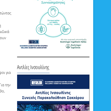
ατώντας
η
μιδικά
γουν
Αντλίες Ινσουλίνης
ροι για
Για την
θο,