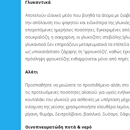
Γλυκαντικά
Αποτελούν ιδανικό μέσο που βοηθά τα άτομα με διαβή
την απόλαυση του φαγητού και ειδικότερα της γλυκιά
επιτρεπόμενες ημερήσιες ποσότητες. Εγκεκριμένες από 
σουκραλόζη, η σακχαρίνη, οι γλυκοζίτες στεβιόλης (γ
γλυκαντικά δεν επηρεάζουν μεταγευματικά τα επίπεδα
ως υποκατάστατο ζάχαρης τη ‘’φρουκτόζη’’, καθώς έχει
πρόσληψη φρουκτόζης ενθαρρύνεται μόνο από πηγές π
Αλάτι
Προσπαθήστε να μειώσετε το προστιθέμενο αλάτι στο 
τις προτεινόμενες ποσότητες αλατιού: για υγιείς ενήλι
κουταλάκι του γλυκού), για ασθενείς με υπέρταση μέχρ
ενίσχυση της γεύσης χρησιμοποιήστε ελευθέρα λεμόνι, 
ρίγανη, θυμάρι, δεντρολίβανο, βασιλικό, δυόσμο, δάφν
Οινοπνευματώδη ποτά & νερό