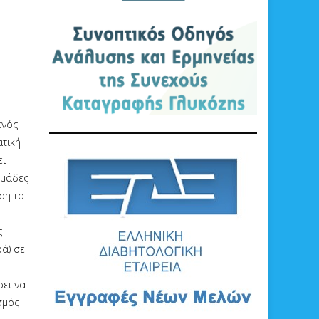
ενός
τική
ει
ομάδες
ση το
ς
ά) σε
σει να
σμός