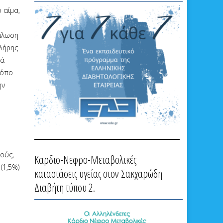
 αίμα,
νάλωση
πλήρης
κά
ρόπο
ην
πούς,
Καρδιο-Νεφρο-Μεταβολικές
(1,5%)
καταστάσεις υγείας στον Σακχαρώδη
Διαβήτη τύπου 2.