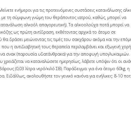
είνετε ενήμεροι για τις προτεινόμενες συστάσεις κατανάλωσης αλκ
τα με τη σύμφωνη γνώμη του θεράποντος ιατρού, καθώς, μπορεί να
κατανάλωση αλκοόλ απαγορευτική). Τα αλκοολούχα ποτά μπορεί να
υκόζης ως πρώτη αντίδραση, εκθέτοντας αρχικά το άτομο σε
 θα δράσει μειώνοντας τις τιμές του σακχάρου ακόμα και την επόμ
 που η αντιδιαβητική τους θεραπεία περιλαμβάνει και εξωγενή χορ
 ένα σνακ (παρουσία υδατάνθρακα) για την αποφυγή υπογλυκαιμιών.
 χρειάζεται να καταναλώσετε ημερησίως, λάβετε υπόψιν ότι οι ανά
ρους (0,03 λίτρα νερό/κιλό ΣΒ). Παράδειγμα: για ένα άτομο 60kg, η
α. Ειδάλλως, ακολουθήστε τον γενικό κανόνα για ενήλικες: 8-10 πο