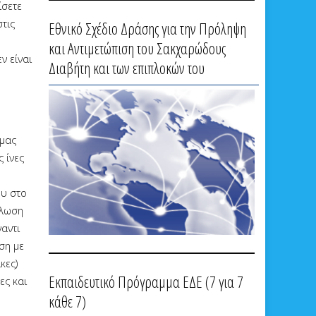
ίσετε
τις
Εθνικό Σχέδιο Δράσης για την Πρόληψη
και Αντιμετώπιση του Σακχαρώδους
ν είναι
Διαβήτη και των επιπλοκών του
 μας
 ίνες
ου στο
άλωση
αντι
ση με
κες)
Εκπαιδευτικό Πρόγραμμα ΕΔΕ (7 για 7
ες και
κάθε 7)