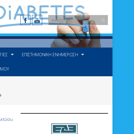
e-mail: info@ede.gr
ΓΊΕΣ
ΕΠΙΣΤΗΜΟΝΙΚΉ ΕΝΗΜΈΡΩΣΗ
 ΜΟΥ
»
ικτύου
.