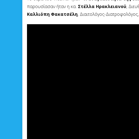
παρουσίασαν ήταν η κα.
Στέλλα Ηρακλειανού
, Διευ
Καλλιόπη Φακατσέλη
, Διαιτολόγος-Διατροφολόγος,