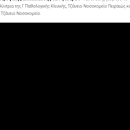
θύντρια της Γ΄ Παθολογικής Κλινικής, Τζάνειο Νοσοκομείο Πειραιώς κα
 Τζάνειο Νοσοκομείο.