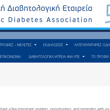
ΤΡΟΦΊΕΣ – ΜΕΛΈΤΕΣ
ΕΚΔΗΛΏΣΕΙΣ
ΚΑΤΕΥΘΥΝΤΉΡΙΕΣ ΟΔΗ
ΕΠΙΚΟΙΝΩΝΊΑ
ΔΙΑΒΗΤΟΛΟΓΙΚΆ ΙΑΤΡΕΊΑ ΑΝΆ ΥΠΕ
ΤΟ ΠΡΟΦΊΛ
 share a few important updates, opportunities, and reminders with yo