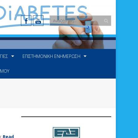
e-mail: info@ede.gr
ΓΊΕΣ
ΕΠΙΣΤΗΜΟΝΙΚΉ ΕΝΗΜΈΡΩΣΗ
 ΜΟΥ
u:
Read