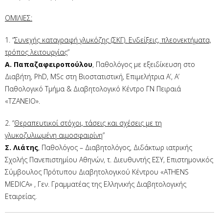
ΟΜΙΛΙΕΣ:
1. “
Συνεχής καταγραφή γλυκόζης (ΣΚΓ). Ενδείξεις, πλεονεκτήματα,
τρόπος λειτουργίας
”
Α. Παπαζαφειροπούλου
, Παθολόγος με εξειδίκευση στο
Διαβήτη, PhD, MSc στη Βιοστατιστική, Επιμελήτρια Α’, Α’
Παθολογικό Τμήμα & Διαβητολογικό Κέντρο ΓΝ Πειραιά
«ΤΖΑΝΕΙΟ».
2. “
Θεραπευτικοί στόχοι, τάσεις και σχέσεις με τη
γλυκοζυλιωμένη αιμοσφαιρίνη
”
Σ. Λιάτης
, Παθολόγος – Διαβητολόγος, Διδάκτωρ ιατρικής
Σχολής Πανεπιστημίου Αθηνών, τ. Διευθυντής ΕΣΥ, Επιστημονικός
Σύμβουλος Πρότυπου Διαβητολογικού Κέντρου «ATHENS
MEDICA» , Γεν. Γραμματέας της Ελληνικής Διαβητολογικής
Εταιρείας.