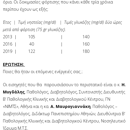
όρια. Οι δοκιμασίες φόρτισης που κάνει κάθε τρία χρόνια
περίπου έχουν ως εξής:
Έτος | Τιμή νηστείας (mg/dl) | Τιμές γλυκόζης (mg/dl) δύο ώρες
μετά από φόρτιση (75 gr γλυκόζης).
2013 | 105 | 140
2016 | 40 | 160
2019 | 122 | 180
ΕΡΩΤΗΣΗ:
Ποιες θα ήταν οι επόμενες ενέργειές σας ;
Οι εισηγητές που θα παρουσιάσουν το περιστατικό είναι ο κ.
Η.
Μυγδάλης
, Παθολόγος, Διαβητολόγος, Συντονιστής Διευθυντής
Β’ Παθολογικής Κλινικής και Διαβητολογικού Κέντρου, ΓΝ
«ΝΙΜΤΣ», Αθήνα και η κα.
Α. Μαυρογιαννάκη
, Παθολόγος –
Διαβητολόγος, Διδάκτωρ Πανεπιστημίου Αθηνών, Διευθύντρια Β’
Παθολογικής Κλινικής και Διαβητολογικού Κέντρου, Νοσηλευτικό
Ίδρυμα Μ.Τ.Σ.