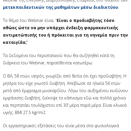
μετεκπαιδευτικών της μαθημάτων μέσω διαδικτύου
.
Το θέμα του Webinar είναι: “
Είναι ο προδιαβήτης τόσο
αθώος ώστε να μην υπάρχει ένδειξη φαρμακευτικής
αντιμετώπισής του ή πρόκειται για τη νηνεμία πριν την
καταιγίδα;
”
Τα δεδομένα του περιστατικού που θα συζητηθεί κατά τη
διάρκεια του Webinar, παρατίθενται κατωτέρω:
Ο ΒΑ, 58 ετών, ιατρός, γνωρίζει από 8ετία ότι έχει προδιαβήτη. Η
μητέρα του είχε γνωστό διαβήτη. Απεβίωσε σε ηλικία 56 ετών
μετά από έμφραγμα μυοκαρδίου. Λόγω του αυξημένου κινδύνου
εμφάνισης διαβήτη, διέκοψε το κάπνισμα εδώ και πολλά χρόνια
και περπατάει τουλάχιστον επί 30’ μέρα παρά μέρα. Είναι κλινικά
υγιής. BMI 27.5 kgr/m2.
Οι εργαστηριακές εξετάσεις του είναι μέσα στα φυσιολογικά