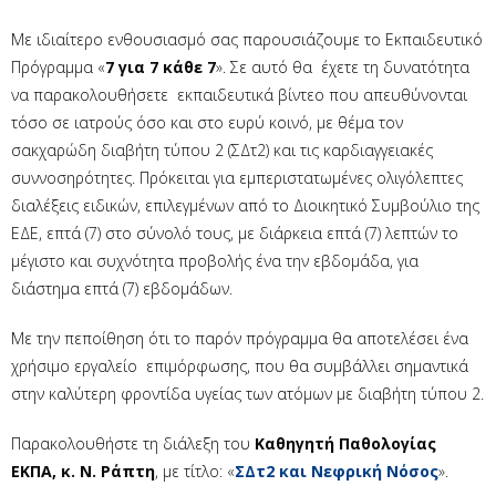
Με ιδιαίτερο ενθουσιασμό σας παρουσιάζουμε το Εκπαιδευτικό
Πρόγραμμα «
7 για 7 κάθε 7
». Σε αυτό θα έχετε τη δυνατότητα
να παρακολουθήσετε εκπαιδευτικά βίντεο που απευθύνονται
τόσο σε ιατρούς όσο και στο ευρύ κοινό, με θέμα τον
σακχαρώδη διαβήτη τύπου 2 (ΣΔτ2) και τις καρδιαγγειακές
συννοσηρότητες. Πρόκειται για εμπεριστατωμένες ολιγόλεπτες
διαλέξεις ειδικών, επιλεγμένων από το Διοικητικό Συμβούλιο της
ΕΔΕ, επτά (7) στο σύνολό τους, με διάρκεια επτά (7) λεπτών το
μέγιστο και συχνότητα προβολής ένα την εβδομάδα, για
διάστημα επτά (7) εβδομάδων.
Με την πεποίθηση ότι το παρόν πρόγραμμα θα αποτελέσει ένα
χρήσιμο εργαλείο επιμόρφωσης, που θα συμβάλλει σημαντικά
στην καλύτερη φροντίδα υγείας των ατόμων με διαβήτη τύπου 2.
Παρακολουθήστε τη διάλεξη του
Καθηγητή Παθολογίας
ΕΚΠΑ, κ. Ν. Ράπτη
, με τίτλο: «
ΣΔτ2 και Νεφρική Νόσος
».