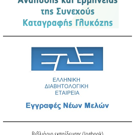
Βιβλιάριο εκπαίδευσης (logbook)