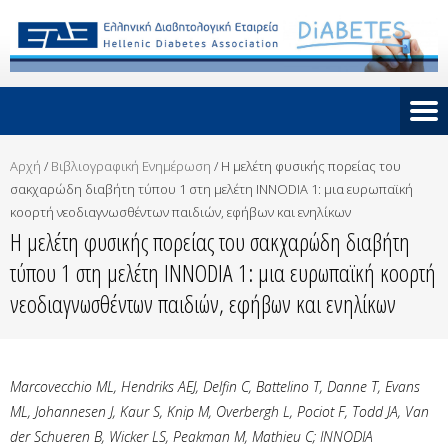
Αρχή
/
Βιβλιογραφική Ενημέρωση
/
Η μελέτη φυσικής πορείας του
σακχαρώδη διαβήτη τύπου 1 στη μελέτη INNODIA 1: μια ευρωπαϊκή
κοορτή νεοδιαγνωσθέντων παιδιών, εφήβων και ενηλίκων
Η μελέτη φυσικής πορείας του σακχαρώδη διαβήτη
τύπου 1 στη μελέτη INNODIA 1: μια ευρωπαϊκή κοορτή
νεοδιαγνωσθέντων παιδιών, εφήβων και ενηλίκων
Marcovecchio ML, Hendriks AEJ, Delfin C, Battelino T, Danne T, Evans
ML, Johannesen J, Kaur S, Knip M, Overbergh L, Pociot F, Todd JA, Van
der Schueren B, Wicker LS, Peakman M, Mathieu C; INNODIA