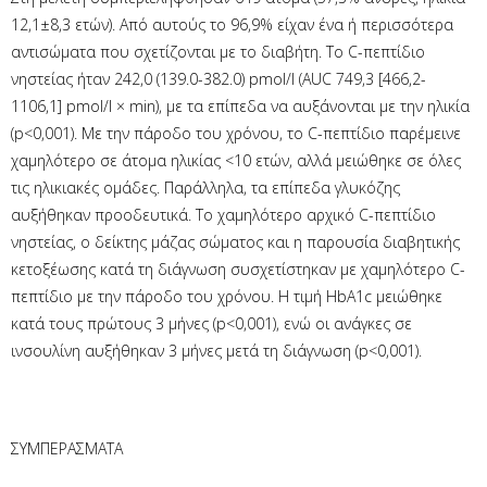
12,1±8,3 ετών). Από αυτούς το 96,9% είχαν ένα ή περισσότερα
αντισώματα που σχετίζονται με το διαβήτη. Το C-πεπτίδιο
νηστείας ήταν 242,0 (139.0-382.0) pmol/l (AUC 749,3 [466,2-
1106,1] pmol/l × min), με τα επίπεδα να αυξάνονται με την ηλικία
(p<0,001). Με την πάροδο του χρόνου, το C-πεπτίδιο παρέμεινε
χαμηλότερο σε άτομα ηλικίας <10 ετών, αλλά μειώθηκε σε όλες
τις ηλικιακές ομάδες. Παράλληλα, τα επίπεδα γλυκόζης
αυξήθηκαν προοδευτικά. Το χαμηλότερο αρχικό C-πεπτίδιο
νηστείας, ο δείκτης μάζας σώματος και η παρουσία διαβητικής
κετοξέωσης κατά τη διάγνωση συσχετίστηκαν με χαμηλότερο C-
πεπτίδιο με την πάροδο του χρόνου. Η τιμή HbA1c μειώθηκε
κατά τους πρώτους 3 μήνες (p<0,001), ενώ οι ανάγκες σε
ινσουλίνη αυξήθηκαν 3 μήνες μετά τη διάγνωση (p<0,001).
ΣΥΜΠΕΡΑΣΜΑΤΑ