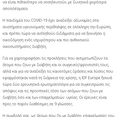
να είναι πιθανότερο να νοσηλευτούν, με δυνητικά χειρότερα
αποτελέσματα.
Η πανδημία του COVID-19 έχει αναδείξει αδυναμίες στα
συστήματα υγειονομικής περίθαλψης σε ολόκληρη την Ευρώπη,
και πρέπει τώρα να αντληθούν διδάγματα για να ξεκινήσει η
οικοδόμηση ενός ισχυρότερου και πιο ανθεκτικού
οικοσυστήματος διαβήτη.
Για να χαρτογραφήσει τις προκλήσεις που αντιμετωπίζουν τα
άτομα που ζουν με διαβήτη και οι συγγενείς/φροντιστές τους,
αλλά και για να αναδείξει τις καινοτόμες δράσεις και λύσεις που
εφαρμόστηκαν κατά τη διάρκεια της κρίσης, η IDF Europe ξεκινά
τώρα δύο ερευνητικά ερωτηματολόγια για να συγκεντρώσει τις
απόψεις και τις προοπτικές τόσο των ατόμων που ζουν με
διαβήτη όσο και των επαγγελματιών υγείας. Οι έρευνες είναι
προς το παρόν διαθέσιμες σε 9 γλώσσες.
Η συμβολή σας, ως άτομο που ζει με διαβήτη, επαγγελματίες του