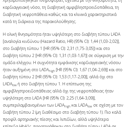
Χρησιμοποιήθηκαν πληροφορίες σχετικά με την θνησιμότητα, τη
καρδιαγγειακή νόσο, τη διαβητική αμφιβληστροειδοπάθεια, τη
διαβητική νεφροπάθεια καθώς και τα κλινικά χαρακτηριστικά
κατά τη διάρκεια της παρακολούθησης.
Η ολική θνησιμότητα ήταν υψηλότερη στο διαβήτη τύπου LADA
[αναλογία κινδύνου (Hazard Ratio, HR) (95% CI): 1,44 (1,03-2,02)],
στο διαβήτη τύπου 1 [HR (95% CI): 2,31 (1,75-3,05]) και στο
διαβήτη τύπου 2 [HR (95% CI): 1,31 (1,03-1,67)] σε σύγκριση με την
ομάδα ελέγχου. Η συχνότητα εμφάνισης καρδιαγγειακής νόσου
ήταν αυξημένη στο LADA
[HR (95% CI): 1,67 (1,04-2,69)] και στο
high
διαβήτη τύπου 2 [HR (95% CI): 1,53 (1,17-2,00)], αλλά όχι στο
LADA
ή στο διαβήτη τύπου 1. Η επίπτωση της
low
αμφιβληστροειδοπάθειας αλλά όχι της νεφροπάθειας ήταν
υψηλότερη στο LADA [HR (95% CI): 2,25 (1,64-3,09)],
συμπεριλαμβανομένων των LADA
και LADA
σε σχέση με τον
high
low
διαβήτη τύπου 2 (μη διαθέσιμο στο διαβήτη τύπου 1). Πιο καλά
προφίλ αρτηριακής πίεσης και λιπιδίων, αλλά υψηλότερα
επίπεδα HbA1c, παρατηρήθηκαν στο διαβήτη τύπου LADA σε