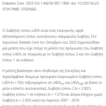
Diabetes Care. 2023 Oct 1;46(10):1857-1865. doi: 10.2337/dc23-
0739. PMID: 37635682.
Ο διαβήτης τύπου LADA είναι ένας ετερογενής, αργά
εξελισσόμενος τύπος αυτοάνοσου σακχαρώδη διαβήτη. Στο
περιοδικό
Diabetes
Care
τον Οκτώβριο του 2023 δημοσιεύθηκε
μία μελέτη που είχε στόχο τη μελέτη της πρόγνωσης του διαβήτη
τύπου LADA, σε σύγκριση με το διαβήτη τύπου 2 και τον διαβήτη
τύπου 1 σε ενήλικες.
H μελέτη βασίστηκε στον πληθυσμό της Σουηδίας και
περιελάμβανε άτομα με πρόσφατα διαγνωσμένο διαβήτη τύπου
LADA (n = 550, ταξινομημένοι σε LADA
και LADA
με βάση το
low
high
μέσο επίπεδο αυτοανοσίας), διαβήτη τύπου 2 (n = 2.001),
διαβήτη τύπου 1 σε ενήλικες (n = 1.573) και άτομα ελέγχου χωρίς
διαβήτη (n = 2.355) κατά την περίοδο 2007 – 2019.