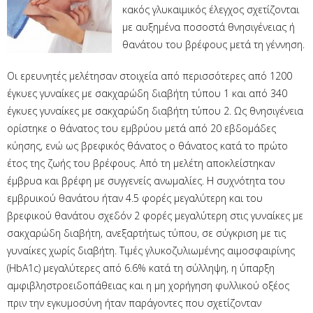
κακός γλυκαιμικός έλεγχος σχετίζονται
με αυξημένα ποσοστά θνησιγένειας ή
θανάτου του βρέφους μετά τη γέννηση.
Οι ερευνητές μελέτησαν στοιχεία από περισσότερες από 1200
έγκυες γυναίκες με σακχαρώδη διαβήτη τύπου 1 και από 340
έγκυες γυναίκες με σακχαρώδη διαβήτη τύπου 2. Ως θνησιγένεια
ορίστηκε ο θάνατος του εμβρύου μετά από 20 εβδομάδες
κύησης, ενώ ως βρεφικός θάνατος ο θάνατος κατά το πρώτο
έτος της ζωής του βρέφους. Από τη μελέτη αποκλείστηκαν
έμβρυα και βρέφη με συγγενείς ανωμαλίες. Η συχνότητα του
εμβρυικού θανάτου ήταν 4.5 φορές μεγαλύτερη και του
βρεφικού θανάτου σχεδόν 2 φορές μεγαλύτερη στις γυναίκες με
σακχαρώδη διαβήτη, ανεξαρτήτως τύπου, σε σύγκριση με τις
γυναίκες χωρίς διαβήτη. Τιμές γλυκοζυλιωμένης αιμοσφαιρίνης
(HbA1c) μεγαλύτερες από 6.6% κατά τη σύλληψη, η ύπαρξη
αμφιβληστροειδοπάθειας και η μη χορήγηση φυλλικού οξέος
πριν την εγκυμοσύνη ήταν παράγοντες που σχετίζονταν