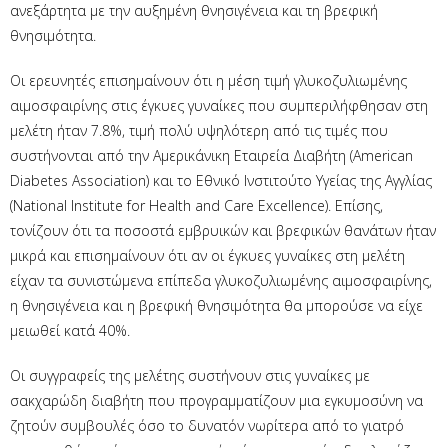
ανεξάρτητα με την αυξημένη θνησιγένεια και τη βρεφική
θνησιμότητα.
Οι ερευνητές επισημαίνουν ότι η μέση τιμή γλυκοζυλιωμένης
αιμοσφαιρίνης στις έγκυες γυναίκες που συμπεριλήφθησαν στη
μελέτη ήταν 7.8%, τιμή πολύ υψηλότερη από τις τιμές που
συστήνονται από την Αμερικάνικη Εταιρεία Διαβήτη (American
Diabetes Association) και το Εθνικό Ινστιτούτο Υγείας της Αγγλίας
(National Institute for Health and Care Excellence). Επίσης,
τονίζουν ότι τα ποσοστά εμβρυικών και βρεφικών θανάτων ήταν
μικρά και επισημαίνουν ότι αν οι έγκυες γυναίκες στη μελέτη
είχαν τα συνιστώμενα επίπεδα γλυκοζυλιωμένης αιμοσφαιρίνης,
η θνησιγένεια και η βρεφική θνησιμότητα θα μπορούσε να είχε
μειωθεί κατά 40%.
Οι συγγραφείς της μελέτης συστήνουν στις γυναίκες με
σακχαρώδη διαβήτη που προγραμματίζουν μια εγκυμοσύνη να
ζητούν συμβουλές όσο το δυνατόν νωρίτερα από το γιατρό