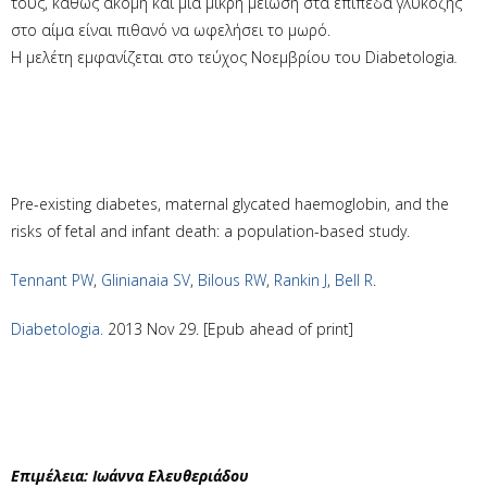
τους, καθώς ακόμη και μια μικρή μείωση στα επίπεδα γλυκόζης
στο αίμα είναι πιθανό να ωφελήσει το μωρό.
Η μελέτη εμφανίζεται στο τεύχος Νοεμβρίου του Diabetologia
.
Pre-existing diabetes, maternal glycated haemoglobin, and the
risks of fetal and infant death: a population-based study.
Tennant PW
,
Glinianaia SV
,
Bilous RW
,
Rankin J
,
Bell R
.
Diabetologia.
2013 Nov 29. [Epub ahead of print]
Επιμέλεια: Ιωάννα Ελευθεριάδου