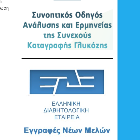
η,
ίωση