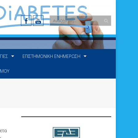
e-mail: info@ede.gr
ΓΊΕΣ
ΕΠΙΣΤΗΜΟΝΙΚΉ ΕΝΗΜΈΡΩΣΗ
 ΜΟΥ
θετα