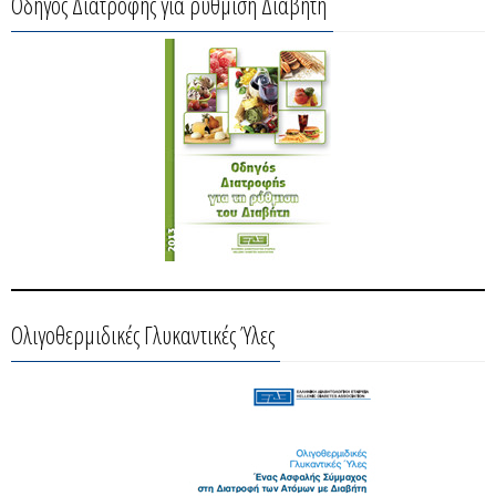
Οδηγός Διατροφής για ρύθμιση Διαβήτη
Ολιγοθερμιδικές Γλυκαντικές Ύλες