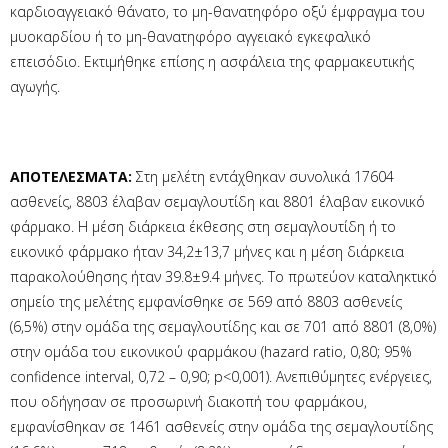
καρδιοαγγειακό θάνατο, το μη-θανατηφόρο οξύ έμφραγμα του
μυοκαρδίου ή το μη-θανατηφόρο αγγειακό εγκεφαλικό
επεισόδιο. Εκτιμήθηκε επίσης η ασφάλεια της φαρμακευτικής
αγωγής.
ΑΠΟΤΕΛΕΣΜΑΤΑ:
Στη μελέτη εντάχθηκαν συνολικά 17604
ασθενείς, 8803 έλαβαν σεμαγλουτίδη και 8801 έλαβαν εικονικό
φάρμακο. Η μέση διάρκεια έκθεσης στη σεμαγλουτίδη ή το
εικονικό φάρμακο ήταν 34,2±13,7 μήνες και η μέση διάρκεια
παρακολούθησης ήταν 39.8±9.4 μήνες. Το πρωτεύον καταληκτικό
σημείο της μελέτης εμφανίσθηκε σε 569 από 8803 ασθενείς
(6,5%) στην ομάδα της σεμαγλουτίδης και σε 701 από 8801 (8,0%)
στην ομάδα του εικονικού φαρμάκου (hazard ratio, 0,80; 95%
confidence interval, 0,72 – 0,90; p<0,001). Ανεπιθύμητες ενέργειες,
που οδήγησαν σε προσωρινή διακοπή του φαρμάκου,
εμφανίσθηκαν σε 1461 ασθενείς στην ομάδα της σεμαγλουτίδης