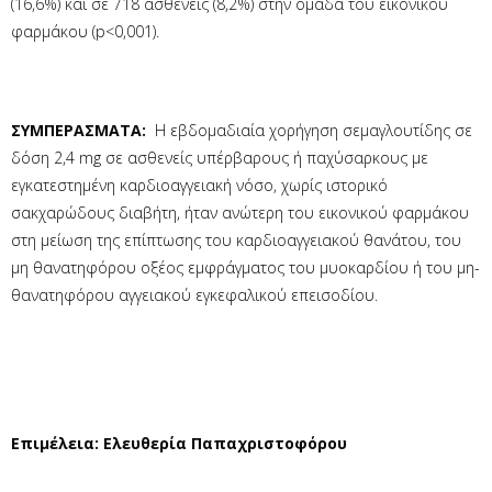
(16,6%) και σε 718 ασθενείς (8,2%) στην ομάδα του εικονικού
φαρμάκου (p<0,001).
ΣΥΜΠΕΡΑΣΜΑΤΑ:
Η εβδομαδιαία χορήγηση σεμαγλουτίδης σε
δόση 2,4 mg σε ασθενείς υπέρβαρους ή παχύσαρκους με
εγκατεστημένη καρδιοαγγειακή νόσο, χωρίς ιστορικό
σακχαρώδους διαβήτη, ήταν ανώτερη του εικονικού φαρμάκου
στη μείωση της επίπτωσης του καρδιοαγγειακού θανάτου, του
μη θανατηφόρου οξέος εμφράγματος του μυοκαρδίου ή του μη-
θανατηφόρου αγγειακού εγκεφαλικού επεισοδίου.
Επιμέλεια
:
Ελευθερία Παπαχριστοφόρου