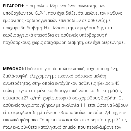
ΕΙΣΑΓΩΓΗ:
Η σεμαγλουτίδη είναι ένας αγωνιστής των
υποδοχέων του GLP-1, που έχει δείξει ότι μειώνει τον κίνδυνο
εμφάνισης καρδιοαγγειακών επεισοδίων σε ασθενείς με
σακχαρώδη διαβήτη. Η επίδραση της σεμαγλουτίδης στα
καρδιοαγγειακά επεισόδια σε ασθενείς υπέρβαρους ή
παχύσαρκους, χωρίς σακχαρώδη διαβήτη, δεν έχει διερευνηθεί.
ΜΕΘΟΔΟΙ:
Πρόκειται για μία πολυκεντρική, τυχαιοποιημένη,
διπλά-τυφλή, ελεγχόμενη με εικονικό φάρμακο μελέτη
ανωτερότητας, στην οποία εντάχθηκαν ασθενείς ηλικίας ≥ 45
ετών με εγκατεστημένη καρδιοαγγειακή νόσο και δείκτη μάζας
2
σώματος ≥27 kg/m
, χωρίς ιστορικό σακχαρώδους διαβήτη. Οι
ασθενείς τυχαιοποιήθηκαν με αναλογία 1:1, έτσι ώστε να λάβουν
είτε σεμαγλουτίδη μία ένεση εβδομαδιαίως σε δόση 2,4 mg, είτε
εικονικό φάρμακο. Το πρωτεύον καταληκτικό σημείο της μελέτης
ήταν ένα σύνθετο καταληκτικό σημείο, που περιελάμβανε τον