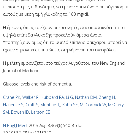
περισσότερες πιθανότητες να εμφανίσουν άνοια σε σύγκριση με
αυτούς με μέση τιμή γλυκόζης τα 160 mg/dl.
Η έρευνα, όπως τονίζουν οι ερευνητές, δεν αποδεικνύει ότι τα
υψηλά επίπεδα γλυκόζης προκαλούν άμεσα άνοια.
Υποστηρίζουν όμως ότι τα υψηλά επίπεδα σακχάρου μπορεί να
έχουν σημαντικές επιπτώσεις στη γήρανση του εγκεφάλου.
Η μελέτη εμφανίζεται στο τεύχος Αυγούστου του New England
Journal of Medicine
.
Glucose levels and risk of dementia.
Crane PK
,
Walker R
,
Hubbard RA
,
Li G
,
Nathan DM
,
Zheng H
,
Haneuse S
,
Craft S
,
Montine TJ
,
Kahn SE
,
McCormick W
,
McCurry
SM
,
Bowen JD
,
Larson EB
.
N Engl J Med.
2013 Aug 8;369(6):540-8. doi:
10.1056/NEJMoa1215740.