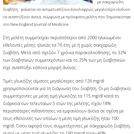
με σακχαρώδη
διαβήτη, φαίνεται να αντιμετωπίζουν ένα ελαφρώς μεγαλύτερο κίνδυνο
να αναπτύξουν άνοια, σύμφωνα με πρόσφατη μελέτη που δημοσιεύτηκε
στο New England Journal of Medicine.
Στη μελέτη συμμετείχαν περισσότεροι από 2000 ηλικιωμένοι
εθελοντές μέσης ηλικίας τα 76 έτη, με ή χωρίς σακχαρώδη
διαβήτη. Μετά από σχεδόν 7 χρόνια παρακολούθησης, το 32%
των διαβητικών συμμετεχόντων και το 25% των μη διαβητικών
είχε αναπτύξει κάποια μορφή άνοιας .
Τιμές γλυκόζης αίματος μεγαλύτερες από 126 mg/dl
χρησιμοποιούνται για τη διάγνωση του διαβήτη. Οι μη διαβητικοί
συμμετέχοντες με μέση τιμή γλυκόζης τα 115 mg/dl κατά τη
διάρκεια των τελευταίων 5 ετών της μελέτης, είχαν 18%
περισσότερες πιθανότητες να εμφανίσουν άνοια σε σχέση με
τους εθελοντές των οποίων η μέση τιμή γλυκόζης ήταν 100
mg/dl. Όσον αφορά τους συμμετέχοντες με σακχαρώδη διαβήτη,
αυτοί με μέση τιμή γλυκόζης τα 190 mg/dl είχαν 40%