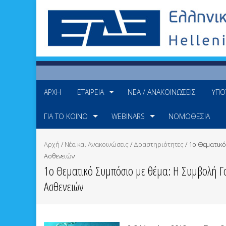
ΑΡΧΉ
ΕΤΑΙΡΕΊΑ
ΝΈΑ / ΑΝΑΚΟΙΝΏΣΕΙΣ
ΥΠΟ
ΓΙΑ ΤΟ ΚΟΙΝΌ
WEBINARS
ΝΟΜΟΘΕΣΊΑ
Αρχή
/
Νέα και Ανακοινώσεις
/
Δραστηριότητες
/
1ο Θεματικ
Ασθενειών
1ο Θεματικό Συμπόσιο με θέμα: Η Συμβολή 
Ασθενειών