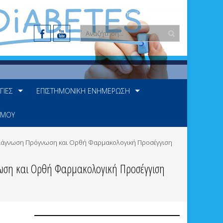
e-mail: info@ede.gr
ΓΊΕΣ
ΕΠΙΣΤΗΜΟΝΙΚΉ ΕΝΗΜΈΡΩΣΗ
 ΜΟΥ
 Διάγνωση Πρόγνωση και Ορθή Φαρμακολογική Προσέγγιση
νωση και Ορθή Φαρμακολογική Προσέγγιση