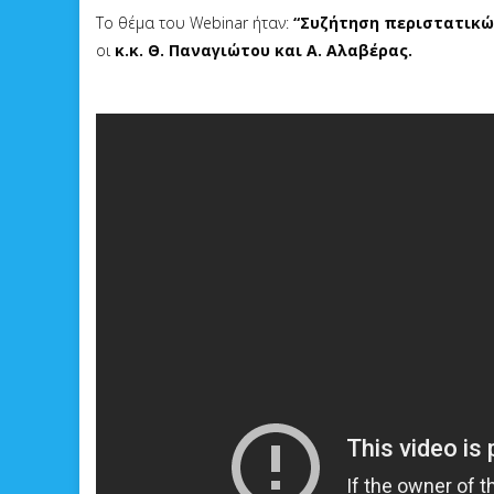
Το θέμα του Webinar ήταν:
“Συζήτηση περιστατικώ
οι
κ.κ. Θ
. Παναγιώτου και Α. Αλαβέρας
.