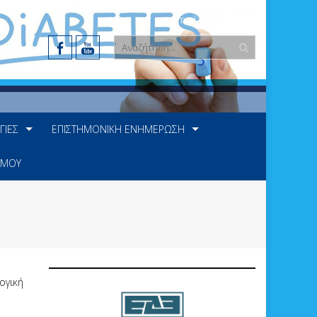
e-mail: info@ede.gr
ΓΊΕΣ
ΕΠΙΣΤΗΜΟΝΙΚΉ ΕΝΗΜΈΡΩΣΗ
 ΜΟΥ
ογική