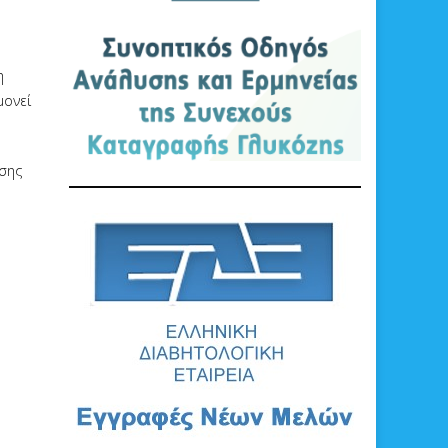
η
μονεί
ωσης