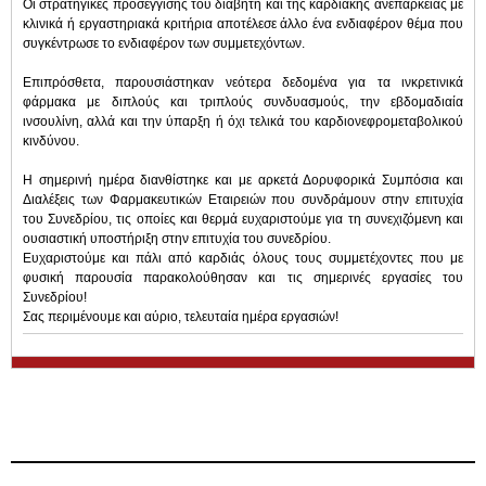
Οι στρατηγικές προσέγγισης του διαβήτη και της καρδιακής ανεπάρκειας με
κλινικά ή εργαστηριακά κριτήρια αποτέλεσε άλλο ένα ενδιαφέρον θέμα που
συγκέντρωσε το ενδιαφέρον των συμμετεχόντων.
Επιπρόσθετα, παρουσιάστηκαν νεότερα δεδομένα για τα ινκρετινικά
φάρμακα με διπλούς και τριπλούς συνδυασμούς, την εβδομαδιαία
ινσουλίνη, αλλά και την ύπαρξη ή όχι τελικά του καρδιονεφρομεταβολικού
κινδύνου.
Η σημερινή ημέρα διανθίστηκε και με αρκετά Δορυφορικά Συμπόσια και
Διαλέξεις των Φαρμακευτικών Εταιρειών που συνδράμουν στην επιτυχία
του Συνεδρίου, τις οποίες και θερμά ευχαριστούμε για τη συνεχιζόμενη και
ουσιαστική υποστήριξη στην επιτυχία του συνεδρίου.
Ευχαριστούμε και πάλι από καρδιάς όλους τους συμμετέχοντες που με
φυσική παρουσία παρακολούθησαν και τις σημερινές εργασίες του
Συνεδρίου!
Σας περιμένουμε και αύριο, τελευταία ημέρα εργασιών!