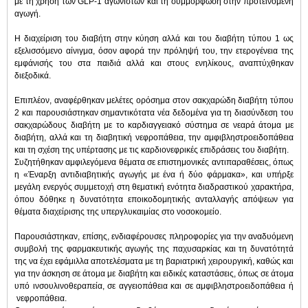
με τη χρήση των GLP-1 αγωνιστών και τη συμμόρφωση στην προτεινόμενη
αγωγή.
Η διαχείριση του διαβήτη στην κύηση αλλά και του διαβήτη τύπου 1 ως
εξελισσόμενο αίνιγμα, όσον αφορά την πρόληψή του, την ετερογένεια της
εμφάνισής του στα παιδιά αλλά και στους ενηλίκους, αναπτύχθηκαν
διεξοδικά.
Επιπλέον, αναφέρθηκαν μελέτες ορόσημα στον σακχαρώδη διαβήτη τύπου
2 και παρουσιάστηκαν σημαντικότατα νέα δεδομένα για τη διασύνδεση του
σακχαρώδους διαβήτη με το καρδιαγγειακό σύστημα σε νεαρά άτομα με
διαβήτη, αλλά και τη διαβητική νεφροπάθεια, την αμφιβληστροειδοπάθεια
και τη σχέση της υπέρτασης με τις καρδιονεφρικές επιδράσεις του διαβήτη.
Συζητήθηκαν αμφιλεγόμενα θέματα σε επιστημονικές αντιπαραθέσεις, όπως
η «Έναρξη αντιδιαβητικής αγωγής με ένα ή δύο φάρμακα», και υπήρξε
μεγάλη ενεργός συμμετοχή στη θεματική ενότητα διαδραστικού χαρακτήρα,
όπου δόθηκε η δυνατότητα εποικοδομητικής ανταλλαγής απόψεων για
θέματα διαχείρισης της υπεργλυκαιμίας στο νοσοκομείο.
Παρουσιάστηκαν, επίσης, ενδιαφέρουσες πληροφορίες για την αναδυόμενη
συμβολή της φαρμακευτικής αγωγής της παχυσαρκίας και τη δυνατότητά
της να έχει εφάμιλλα αποτελέσματα με τη βαριατρική χειρουργική, καθώς και
για την άσκηση σε άτομα με διαβήτη και ειδικές καταστάσεις, όπως σε άτομα
υπό ινσουλινοθεραπεία, σε αγγειοπάθεια και σε αμφιβληστροειδοπάθεια ή
νεφροπάθεια.