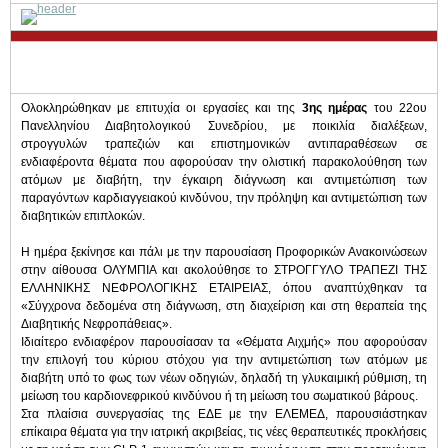
Ολοκληρώθηκαν με επιτυχία οι εργασίες και της
3ης ημέρας
του 22ου
Πανελληνίου Διαβητολογικού Συνεδρίου, με ποικιλία διαλέξεων,
στρογγυλών τραπεζιών και επιστημονικών αντιπαραθέσεων σε
ενδιαφέροντα θέματα που αφορούσαν την ολιστική παρακολούθηση των
ατόμων με διαβήτη, την έγκαιρη διάγνωση και αντιμετώπιση των
παραγόντων καρδιαγγειακού κινδύνου, την πρόληψη και αντιμετώπιση των
διαβητικών επιπλοκών.
Η ημέρα ξεκίνησε και πάλι με την παρουσίαση Προφορικών Ανακοινώσεων
στην αίθουσα ΟΛΥΜΠΙΑ και ακολούθησε το ΣΤΡΟΓΓΥΛΟ ΤΡΑΠΕΖΙ ΤΗΣ
ΕΛΛΗΝΙΚΗΣ ΝΕΦΡΟΛΟΓΙΚΗΣ ΕΤΑΙΡΕΙΑΣ, όπου αναπτύχθηκαν τα
«Σύγχρονα δεδομένα στη διάγνωση, στη διαχείριση και στη θεραπεία της
Διαβητικής Νεφροπάθειας».
Ιδιαίτερο ενδιαφέρον παρουσίασαν τα «Θέματα Αιχμής» που αφορούσαν
την επιλογή του κύριου στόχου για την αντιμετώπιση των ατόμων με
διαβήτη υπό το φως των νέων οδηγιών, δηλαδή τη γλυκαιμική ρύθμιση, τη
μείωση του καρδιονεφρικού κινδύνου ή τη μείωση του σωματικού βάρους.
Στα πλαίσια συνεργασίας της ΕΔΕ με την ΕΛΕΜΕΔ, παρουσιάστηκαν
επίκαιρα θέματα για την ιατρική ακριβείας, τις νέες θεραπευτικές προκλήσεις