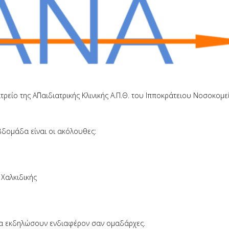
τρείο της Α΄Παιδιατρικής Κλινικής Α.Π.Θ. του Ιπποκράτειου Νοσοκομε
βδομάδα είναι οι ακόλουθες:
 Χαλκιδικής
α εκδηλώσουν ενδιαφέρον σαν ομαδάρχες.