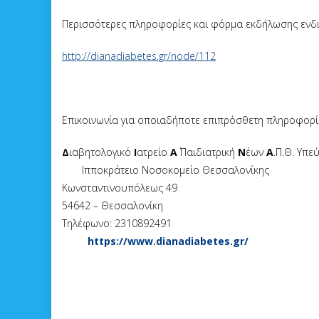
Περισσότερες πληροφορίες και φόρμα εκδήλωσης ενδ
http://dianadiabetes.gr/node/112
Επικοινωνία για οποιαδήποτε επιπρόσθετη πληροφορί
Δ
ιαβητολογικό
Ι
ατρείο
Α
΄ Παιδιατρική
Ν
έων
Α
.Π.Θ. Υπε
Ιπποκράτειο Νοσοκομείο Θεσσαλονίκης
Κωνσταντινουπόλεως 49
54642 – Θεσσαλονίκη
Τηλέφωνο: 2310892491
https://www.dianadiabetes.gr/