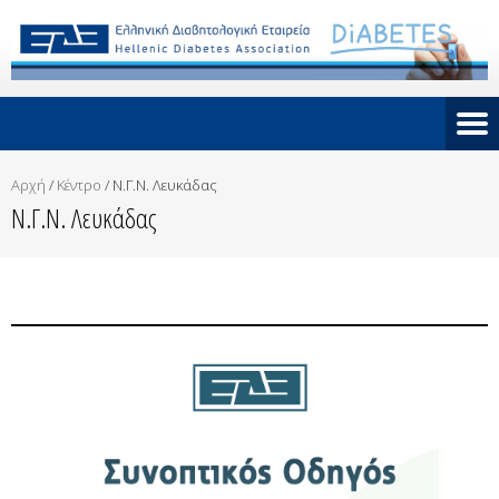
Αρχή
/
Κέντρο
/
Ν.Γ.Ν. Λευκάδας
Ν.Γ.Ν. Λευκάδας