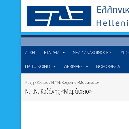
ΑΡΧΉ
ΕΤΑΙΡΕΊΑ
ΝΈΑ / ΑΝΑΚΟΙΝΏΣΕΙΣ
ΥΠΟ
ΓΙΑ ΤΟ ΚΟΙΝΌ
WEBINARS
ΝΟΜΟΘΕΣΊΑ
Αρχή
/
Κέντρο
/
Ν.Γ.Ν. Κοζάνης «Μαµάτσειο»
Ν.Γ.Ν. Κοζάνης «Μαµάτσειο»