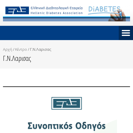
Αρχή
/
Κέντρο
/
Γ.Ν.Λαρισας
Γ.Ν.Λαρισας