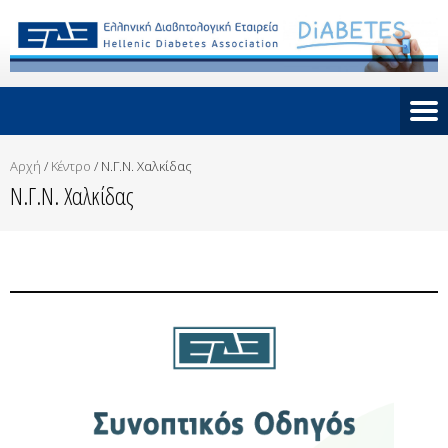
Αρχή
/
Κέντρο
/
Ν.Γ.Ν. Χαλκίδας
Ν.Γ.Ν. Χαλκίδας