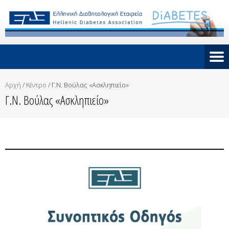
Αρχή
/
Κέντρο
/
Γ.Ν. Βούλας «Ασκληπιείο»
Γ.Ν. Βούλας «Ασκληπιείο»