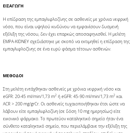
EI
ΣΑΓΩΓΗ
H επίδραση της εμπαγλιφλοζίνης σε ασθενείς με χρόνια νεφρική
νόσο, που είναι υψηλού κινδύνου να εμφανίσουν δυσμενή
εξέλιξη της νόσου, δεν έχει επαρκώς αποσαφηνισθεί. Η μελέτη
EMPA-KIDNEY σχεδιάστηκε με σκοπό να εκτιμηθεί η επίδραση της
εμπαγλιφλοζίνης σε ένα ευρύ φάσμα τέτοιων ασθενών.
ΜΕΘΟΔΟΙ
Στη μελέτη εντάχθηκαν ασθενείς με χρόνια νεφρική νόσο και
2
2
eGFR: 20-45 ml/min/1,73 m
ή eGFR: 45-90 ml/min/1,73 m
και
ACR > 200 mg/grCr. Οι ασθενείς τυχαιοποιήθηκαν έτσι ώστε να
λάβουν είτε εμπαγλιφλοζίνη (σε δόση 10 mg ημερησίως) είτε
εικονικό φάρμακο. Το πρωτεύον καταληκτικό σημείο ήταν ένα
σύνθετο καταληκτικό σημείο, που περιελάμβανε την εξέλιξη της