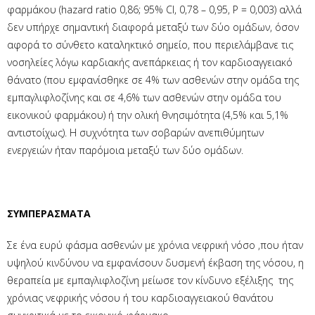
φαρμάκου (hazard ratio 0,86; 95% CI, 0,78 – 0,95, P = 0,003) αλλά
δεν υπήρχε σημαντική διαφορά μεταξύ των δύο ομάδων, όσον
αφορά το σύνθετο καταληκτικό σημείο, που περιελάμβανε τις
νοσηλείες λόγω καρδιακής ανεπάρκειας ή τον καρδιοαγγειακό
θάνατο (που εμφανίσθηκε σε 4% των ασθενών στην ομάδα της
εμπαγλιφλοζίνης και σε 4,6% των ασθενών στην ομάδα του
εικονικού φαρμάκου) ή την ολική θνησιμότητα (4,5% και 5,1%
αντιστοίχως). Η συχνότητα των σοβαρών ανεπιθύμητων
ενεργειών ήταν παρόμοια μεταξύ των δύο ομάδων.
ΣΥΜΠΕΡΑΣΜΑΤΑ
Σε ένα ευρύ φάσμα ασθενών με χρόνια νεφρική νόσο ,που ήταν
υψηλού κινδύνου να εμφανίσουν δυσμενή έκβαση της νόσου, η
θεραπεία με εμπαγλιφλοζίνη μείωσε τον κίνδυνο εξέλιξης της
χρόνιας νεφρικής νόσου ή του καρδιοαγγειακού θανάτου