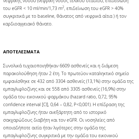
νεφρικής νόσου (νεφρική νόσος τελικού σταδίου, επιδείνωση
2
του eGFR < 10 ml/min/1,73 m
, επιδείνωση του eGFR > 40%
συγκριτικά με το baseline, θάνατος από νεφρικά αίτια ) ή τον
καρδιοαγγειακό θάνατο.
ΑΠΟΤΕΛΕΣΜΑΤΑ
Συνολικά τυχαιοποιηθήκαν 6609 ασθενείς και η διάμεση
παρακολούθηση ήταν 2 έτη. Το πρωτεύον καταληκτικό σημείο
εμφανίσθηκε σε 432 από 3304 ασθενείς (13,1%) στην ομάδα της
εμπαγλιφλοζίνης και σε 558 από 3305 ασθενείς (16,9%) στην
ομάδα του εικονικού φαρμάκου (hazard ratio, 0,72, 95%
confidence interval [CI], 0,64 – 0,82, P<0,001). Η επίδραση της
εμπαγλιφλοζίνης ήταν ανεξάρτητη από το ιστορικό
σακχαρώδους διαβήτη και τον eGFR. Oι νοσηλείες από
οποιαδήποτε αιτία ήταν λιγότερες στην ομάδα της
εμπαγλιφλοζίνης συγκριτικά με την ομάδα του εικονικού