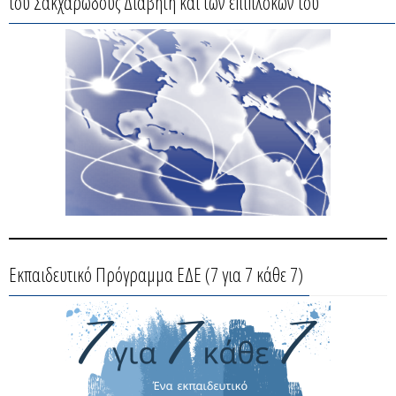
του Σακχαρώδους Διαβήτη και των επιπλοκών του
Εκπαιδευτικό Πρόγραμμα ΕΔΕ (7 για 7 κάθε 7)