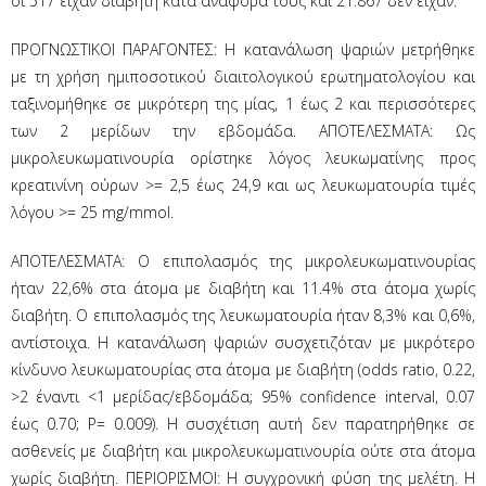
οι 517 είχαν διαβήτη κατά αναφορά τους και 21.867 δεν είχαν.
ΠΡΟΓΝΩΣΤΙΚΟΙ ΠΑΡΑΓΟΝΤΕΣ: Η κατανάλωση ψαριών μετρήθηκε
με τη χρήση ημιποσοτικού διαιτολογικού ερωτηματολογίου και
ταξινομήθηκε σε μικρότερη της μίας, 1 έως 2 και περισσότερες
των 2 μερίδων την εβδομάδα. ΑΠΟΤΕΛΕΣΜΑΤΑ: Ως
μικρολευκωματινουρία ορίστηκε λόγος λευκωματίνης προς
κρεατινίνη ούρων >= 2,5 έως 24,9 και ως λευκωματουρία τιμές
λόγου >= 25 mg/mmol.
ΑΠΟΤΕΛΕΣΜΑΤΑ: Ο επιπολασμός της μικρολευκωματινουρίας
ήταν 22,6% στα άτομα με διαβήτη και 11.4% στα άτομα χωρίς
διαβήτη. Ο επιπολασμός της λευκωματουρία ήταν 8,3% και 0,6%,
αντίστοιχα. Η κατανάλωση ψαριών συσχετιζόταν με μικρότερο
κίνδυνο λευκωματουρίας στα άτομα με διαβήτη (odds ratio, 0.22,
>2 έναντι <1 μερίδας/εβδομάδα; 95% confidence interval, 0.07
έως 0.70; P= 0.009). Η συσχέτιση αυτή δεν παρατηρήθηκε σε
ασθενείς με διαβήτη και μικρολευκωματινουρία ούτε στα άτομα
χωρίς διαβήτη. ΠΕΡΙΟΡΙΣΜΟΙ: Η συγχρονική φύση της μελέτη. Η