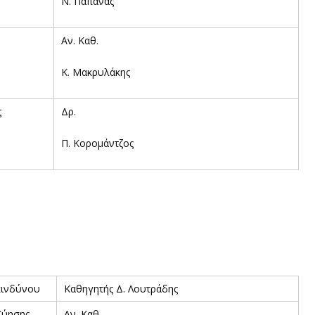
Ν. Παπάνας
Αν. Καθ.
Κ. Μακρυλάκης
ς
Δρ.
Π. Κορομάντζος
κινδύνου
Καθηγητής Δ. Λουτράδης
Κύησης.
Αν. Καθ.