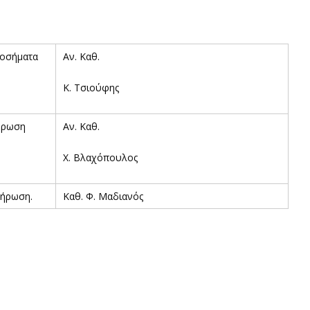
νοσήματα
Αν. Καθ.
Κ. Τσιούφης
ήρωση
Αν. Καθ.
Χ. Βλαχόπουλος
λήρωση.
Καθ. Φ. Μαδιανός