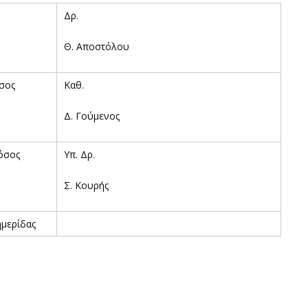
Δρ.
Θ. Αποστόλου
σος
Καθ.
Δ. Γούμενος
όσος
Υπ. Δρ.
Σ. Κουρής
ημερίδας