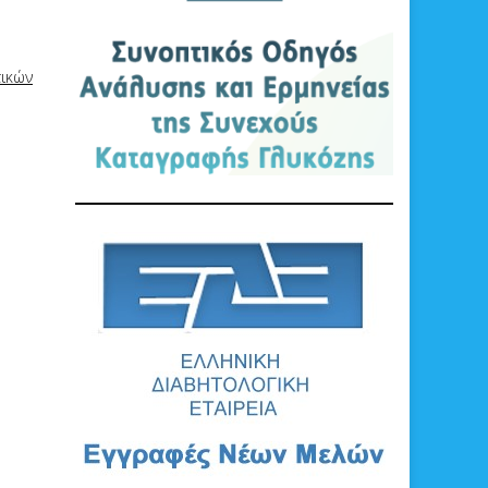
τικών