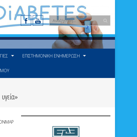
e-mail: info@ede.gr
ΓΊΕΣ
ΕΠΙΣΤΗΜΟΝΙΚΉ ΕΝΗΜΈΡΩΣΗ
 ΜΟΥ
ή υγεία»
IONMAP