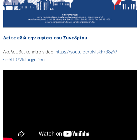
Δείτε εδώ την αφίσα του Συνεδρίου
Ακολουθεί το intro video:
https://youtu.be/oNfskF738yA?
si=5lT07VlufuqguD5n