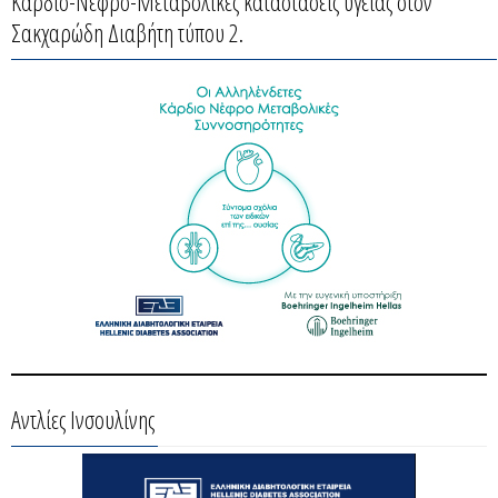
Καρδιο-Νεφρο-Μεταβολικές καταστάσεις υγείας στον
Σακχαρώδη Διαβήτη τύπου 2.
Αντλίες Ινσουλίνης