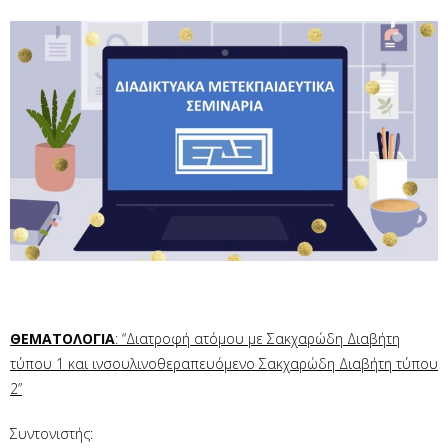
ΘΕΜΑΤΟΛΟΓΙΑ
: “Διατροφή ατόμου με Σακχαρώδη Διαβήτη
τύπου 1 και ινσουλινοθεραπευόμενο Σακχαρώδη Διαβήτη τύπου
2”
Συντονιστής: