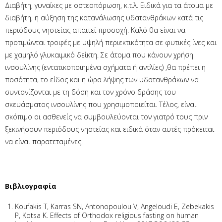
Διαβήτη, γυναίκες με οστεοπόρωση, κ.τ.λ. Ειδικά για τα άτομα με
διαβήτη, η αύξηση της κατανάλωσης υδατανθράκων κατά τις
περιόδους νηστείας απαιτεί προσοχή. Καλό θα είναι να
προτιμώνται τροφές με υψηλή περιεκτικότητα σε φυτικές ίνες και
με χαμηλό γλυκαιμικό δείκτη. Σε άτομα που κάνουν χρήση
ινσουλίνης (εντατικοποιημένα σχήματα ή αντλίες) ,θα πρέπει η
ποσότητα, το είδος και η ώρα λήψης των υδατανθράκων να
συντονίζονται με τη δόση και τον χρόνο δράσης του
σκευάσματος ινσουλίνης που χρησιμοποιείται. Τέλος, είναι
σκόπιμο οι ασθενείς να συμβουλεύονται τον γιατρό τους πριν
ξεκινήσουν περιόδους νηστείας και ειδικά όταν αυτές πρόκειται
να είναι παρατεταμένες.
Βιβλιογραφία
Koufakis T, Karras SN, Antonopoulou V, Angeloudi E, Zebekakis
P, Kotsa K. Effects of Orthodox religious fasting on human