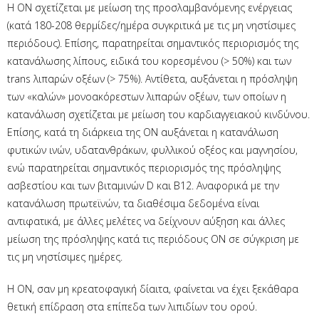
Η ΟΝ σχετίζεται με μείωση της προσλαμβανόμενης ενέργειας
(κατά 180-208 θερμίδες/ημέρα συγκριτικά με τις μη νηστίσιμες
περιόδους). Επίσης, παρατηρείται σημαντικός περιορισμός της
κατανάλωσης λίπους, ειδικά του κορεσμένου (> 50%) και των
trans λιπαρών οξέων (> 75%). Αντίθετα, αυξάνεται η πρόσληψη
των «καλών» μονοακόρεστων λιπαρών οξέων, των οποίων η
κατανάλωση σχετίζεται με μείωση του καρδιαγγειακού κινδύνου.
Επίσης, κατά τη διάρκεια της ΟΝ αυξάνεται η κατανάλωση
φυτικών ινών, υδατανθράκων, φυλλικού οξέος και μαγνησίου,
ενώ παρατηρείται σημαντικός περιορισμός της πρόσληψης
ασβεστίου και των βιταμινών D και B12. Αναφορικά με την
κατανάλωση πρωτεϊνών, τα διαθέσιμα δεδομένα είναι
αντιφατικά, με άλλες μελέτες να δείχνουν αύξηση και άλλες
μείωση της πρόσληψης κατά τις περιόδους ΟΝ σε σύγκριση με
τις μη νηστίσιμες ημέρες.
Η ΟΝ, σαν μη κρεατοφαγική δίαιτα, φαίνεται να έχει ξεκάθαρα
θετική επίδραση στα επίπεδα των λιπιδίων του ορού.