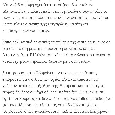
Αθωνική διατροφή σχετίζεται με αύξηση δύο «καλών»
αδιποκινών, της αδιπονεκτίνης και της ιρισίνης, των οποίων οι
συγκεντρώσεις στο πλάσμα εμφανίζουν αντίστροφη συσχέτιση
με τον κίνδυνο ανάπτυξης Σακχαρώδη Διαβήτη και
καρδιαγγειακών νοσημάτων.
Κάποιες δυνητικά αρνητικές επιπτώσεις της νηστείας, κυρίως σε
ό,τι αφορά στη μειωμένη πρόσληψη ασβεστίου και των
βιταμινών D και B12 (λόγω αποχής από τα γαλακτοκομικά και το
κρέας), χρήζουν περαιτέρω διερεύνησης στο μέλλον.
Συμπερασματικά, η ΟΝ φαίνεται να έχει αρκετές θετικές
επιδράσεις στην ανθρώπινη υγεία, αλλά και κάποιες που
χρήζουν περαιτέρω αξιολόγησης. Θα πρέπει ωστόσο να γίνει
σαφές, ότι όλες οι μέχρι σήμερα μελέτες έχουν διεξαχθεί σε
υγιείς πληθυσμούς και δεν υπάρχει κανένα διαθέσιμο δεδομένο
για την επίδραση της τελευταίας σε «ειδικές» κατηγορίες
πληθυσμού, όπως εγκυμονούσες, παιδιά, άτομα με Σακχαρώδη