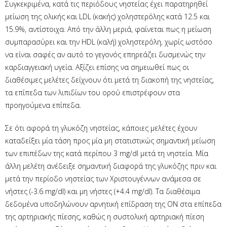
Συγκεκριμένα, κατά τις περιόδους νηστείας έχει παρατηρηθεί
μείωση της ολικής και LDL (κακής) χοληστερόλης κατά 12.5 και
15.9%, αντίστοιχα. Από την άλλη μεριά, φαίνεται πως η μείωση
συμπαρασύρει και την HDL (καλή) χοληστερόλη, χωρίς ωστόσο
να είναι σαφές αν αυτό το γεγονός επηρεάζει δυσμενώς την
καρδιαγγειακή υγεία. Αξίζει επίσης να σημειωθεί πως οι
διαθέσιμες μελέτες δείχνουν ότι μετά τη διακοπή της νηστείας,
τα επίπεδα των λιπιδίων του ορού επιστρέφουν στα
προηγούμενα επίπεδα.
Σε ότι αφορά τη γλυκόζη νηστείας, κάποιες μελέτες έχουν
καταδείξει μία τάση προς μία μη στατιστικώς σημαντική μείωση
των επιπέδων της κατά περίπου 3 mg/dl μετά τη νηστεία. Μία
άλλη μελέτη ανέδειξε σημαντική διαφορά της γλυκόζης πριν και
μετά την περίοδο νηστείας των Χριστουγέννων ανάμεσα σε
νήστες (-3.6 mg/dl) και μη νήστες (+4.4 mg/dl). Τα διαθέσιμα
δεδομένα υποδηλώνουν αρνητική επίδραση της ΟΝ στα επίπεδα
της αρτηριακής πίεσης, καθώς η συστολική αρτηριακή πίεση