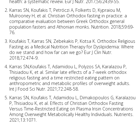
health: a systematic review. Eur J Nutr. 2017;56:2439-55.
Karras SN, Koufakis T, Petróczi A, Folkerts D, Kypraiou M,
Mulrooney H, et al. Christian Orthodox fasting in practice: a
comparative evaluation between Greek Orthodox general
population fasters and Athonian monks. Nutrition. 2018;59:69-
76.
Koufakis T, Karras SN, Zebekakis P, Kotsa K. Orthodox Religious
Fasting as a Medical Nutrition Therapy for Dyslipidemia: Where
do we stand and how far can we go? Eur J Clin Nutr.
2018;72:474-9.
Karras SN,Koufakis T, Adamidou L, Polyzos SA, Karalazou P,
Thisiadou K, et al. Similar late effects of a 7-week orthodox
religious fasting and a time restricted eating pattern on
anthropometric and metabolic profiles of overweight adults.
Int J Food Sci Nutr. 2021;72:248-58.
Karras SN, Koufakis T, Adamidou L, Dimakopoulos G, Karalazou
P, Thisiadou K, et al. Effects of Christian Orthodox Fasting
Versus Time-Restricted Eating on Plasma Irisin Concentrations
Among Overweight Metabolically Healthy Individuals. Nutrients.
2021;13:1071.