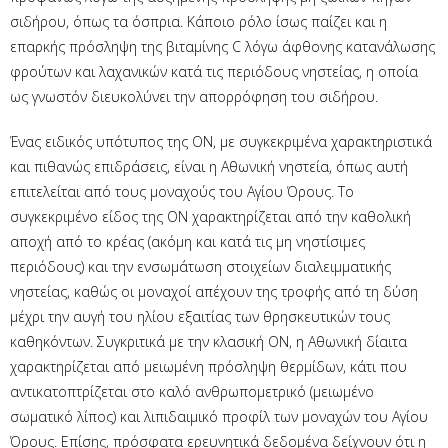
σιδήρου, όπως τα όσπρια. Κάποιο ρόλο ίσως παίζει και η
επαρκής πρόσληψη της βιταμίνης C λόγω άφθονης κατανάλωσης
φρούτων και λαχανικών κατά τις περιόδους νηστείας, η οποία
ως γνωστόν διευκολύνει την απορρόφηση του σιδήρου.
Ένας ειδικός υπότυπος της ΟΝ, με συγκεκριμένα χαρακτηριστικά
και πιθανώς επιδράσεις, είναι η Αθωνική νηστεία, όπως αυτή
επιτελείται από τους μοναχούς του Αγίου Όρους. Το
συγκεκριμένο είδος της ΟΝ χαρακτηρίζεται από την καθολική
αποχή από το κρέας (ακόμη και κατά τις μη νηστίσιμες
περιόδους) και την ενσωμάτωση στοιχείων διαλειμματικής
νηστείας, καθώς οι μοναχοί απέχουν της τροφής από τη δύση
μέχρι την αυγή του ηλίου εξαιτίας των θρησκευτικών τους
καθηκόντων. Συγκριτικά με την κλασική ΟΝ, η Αθωνική δίαιτα
χαρακτηρίζεται από μειωμένη πρόσληψη θερμίδων, κάτι που
αντικατοπτρίζεται στο καλό ανθρωπομετρικό (μειωμένο
σωματικό λίπος) και λιπιδαιμικό προφίλ των μοναχών του Αγίου
Όρους. Επίσης, πρόσφατα ερευνητικά δεδομένα δείχνουν ότι η