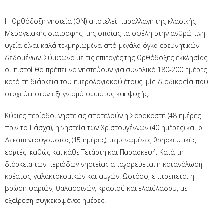
Η Ορθόδοξη νηστεία (ΟΝ) αποτελεί παραλλαγή της κλασικής
Μεσογειακής διατροφής, της οποίας τα οφέλη στην ανθρώπινη
υγεία είναι καλά τεκμηριωμένα από μεγάλο όγκο ερευνητικών
δεδομένων. Σύμφωνα με τις επιταγές της Ορθόδοξης εκκλησίας,
οι πιστοί θα πρέπει να νηστεύουν για συνολικά 180-200 ημέρες
κατά τη διάρκεια του ημερολογιακού έτους, μία διαδικασία που
στοχεύει στον εξαγνισμό σώματος και ψυχής.
Κύριες περίοδοι νηστείας αποτελούν η Σαρακοστή (48 ημέρες
πριν το Πάσχα), η νηστεία των Χριστουγέννων (40 ημέρες) και ο
Δεκαπενταύγουστος (15 ημέρες), μεμονωμένες θρησκευτικές
εορτές, καθώς και κάθε Τετάρτη και Παρασκευή. Κατά τη
διάρκεια των περιόδων νηστείας απαγορεύεται η κατανάλωση
κρέατος, γαλακτοκομικών και αυγών. Ωστόσο, επιτρέπεται η
βρώση ψαριών, θαλασσινών, κρασιού και ελαιόλαδου, με
εξαίρεση συγκεκριμένες ημέρες.