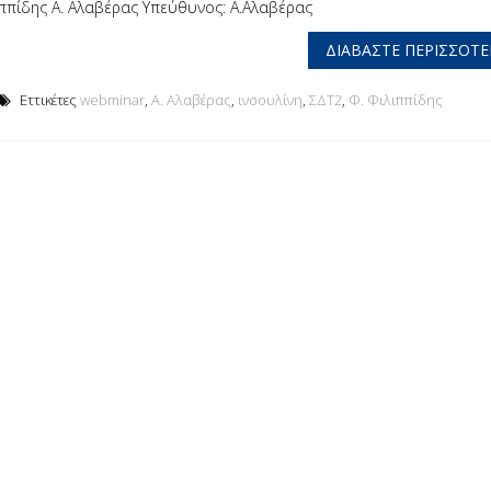
ιππίδης Α. Αλαβέρας Υπεύθυνος: Α.Αλαβέρας
ΔΙΑΒΆΣΤΕ ΠΕΡΙΣΣΌΤΕΡ
Εττικέτες
webminar
,
Α. Αλαβέρας
,
ινσουλίνη
,
ΣΔΤ2
,
Φ. Φιλιππίδης