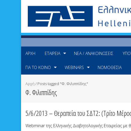
ΑΡΧΉ
ΕΤΑΙΡΕΊΑ
ΝΈΑ / ΑΝΑΚΟΙΝΏΣΕΙΣ
ΥΠΟ
ΓΙΑ ΤΟ ΚΟΙΝΌ
WEBINARS
ΝΟΜΟΘΕΣΊΑ
Αρχή
/
Posts tagged "Φ. Φιλιππίδης"
Φ. Φιλιππίδης
5/6/2013 – Θεραπεία του ΣΔΤ2: (Τρίτο Μέρος
Webminar της Ελληνικής Διαβητολογικής Εταιρείας με θ