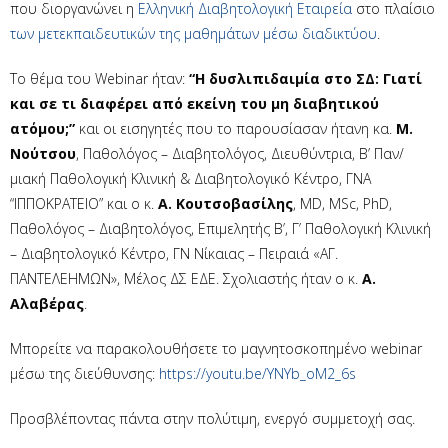
που διοργανώνει η
Ελληνική Διαβητολογική Εταιρεία
στο πλαίσιο
των μετεκπαιδευτικών της μαθημάτων μέσω διαδικτύου
.
Το θέμα του Webinar ήταν:
“Η δυσλιπιδαιμία στο ΣΔ: Γιατί
και σε τι διαφέρει από εκείνη του μη διαβητικού
ατόμου;”
και οι εισηγητές που το παρουσίασαν ήτανη κα.
Μ.
Νούτσου
, Παθολόγος – Διαβητολόγος, Διευθύντρια, Β’ Παν/
μιακή Παθολογική Κλινική & Διαβητολογικό Κέντρο, ΓΝΑ
“ΙΠΠΟΚΡΑΤΕΙΟ” και ο κ.
Α. Κουτσοβασίλης
, MD, MSc, PhD,
Παθολόγος – Διαβητολόγος, Επιμελητής Β’, Γ’ Παθολογική Κλινική
– Διαβητολογικό Κέντρο, ΓΝ Νίκαιας – Πειραιά «ΑΓ.
ΠΑΝΤΕΛΕΗΜΩΝ», Μέλος ΔΣ ΕΔΕ. Σχολιαστής ήταν ο κ.
Α.
Αλαβέρας
.
Μπορείτε να παρακολουθήσετε το μαγνητοσκοπημένο webinar
μέσω της διεύθυνσης:
https://youtu.be/YNYb_oM2_6s
Προσβλέποντας πάντα στην πολύτιμη, ενεργό συμμετοχή σας.