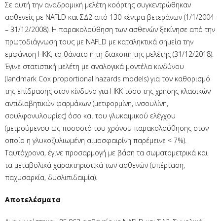
Σε αυτή την αναδρομική μελέτη κοόρτης συγκεντρώθηκαν
ασθενείς με NAFLD και ΣΔ2 από 130 κέντρα βετεράνων (1/1/2004
– 31/12/2008). Η παρακολούθηση των ασθενών ξεκίνησε από την
πρωτοδιάγνωση τους με NAFLD με καταληκτικά σημεία την
εμφάνιση ΗΚΚ, το θάνατο ή τη διακοπή της μελέτης (31/12/2018).
Έγινε στατιστική μελέτη με αναλογικά μοντέλα κινδύνου
(landmark Cox proportional hazards models) για τον καθορισμό
της επίδρασης στον κίνδυνο για ΗΚΚ τόσο της χρήσης κλασικών
αντιδιαβητικών φαρμάκων (μετφορμίνη, ινσουλίνη,
σουλφονυλουρίες) όσο και του γλυκαιμικού ελέγχου
(μετρούμενου ως ποσοστό του χρόνου παρακολούθησης στον
οποίο η γλυκοζυλιωμένη αιμοσφαιρίνη παρέμεινε < 7%).
Ταυτόχρονα, έγινε προσαρμογή με βάση τα σωματομετρικά και
τα μεταβολικά χαρακτηριστικά των ασθενών (υπέρταση,
παχυσαρκία, δυσλιπιδαιμία).
Αποτελέσματα