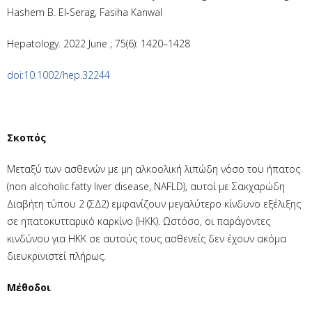
Hashem B. El-Serag, Fasiha Kanwal
Hepatology. 2022 June ; 75(6): 1420–1428
doi:10.1002/hep.32244
Σκοπός
Μεταξύ των ασθενών με μη αλκοολική λιπώδη νόσο του ήπατος
(non alcoholic fatty liver disease, NAFLD), αυτοί με Σακχαρώδη
Διαβήτη τύπου 2 (ΣΔ2) εμφανίζουν μεγαλύτερο κίνδυνο εξέλιξης
σε ηπατοκυτταρικό καρκίνο (ΗΚΚ). Ωστόσο, οι παράγοντες
κινδύνου για ΗΚΚ σε αυτούς τους ασθενείς δεν έχουν ακόμα
διευκρινιστεί πλήρως.
Μέθοδοι