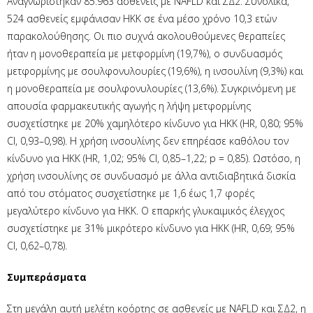
Αναγνωρίστηκαν 85.963 ασθενείς με NAFLD και ΣΔ2. Συνολικά,
524 ασθενείς εμφάνισαν ΗΚΚ σε ένα μέσο χρόνο 10,3 ετών
παρακολούθησης. Οι πιο συχνά ακολουθούμενες θεραπείες
ήταν η μονοθεραπεία με μετφορμίνη (19,7%), ο συνδυασμός
μετφορμίνης με σουλφονυλουρίες (19,6%), η ινσουλίνη (9,3%) και
η μονοθεραπεία με σουλφονυλουρίες (13,6%). Συγκρινόμενη με
απουσία φαρμακευτικής αγωγής η λήψη μετφορμίνης
συσχετίστηκε με 20% χαμηλότερο κίνδυνο για ΗΚΚ (HR, 0,80; 95%
CI, 0,93–0,98). Η χρήση ινσουλίνης δεν επηρέασε καθόλου τον
κίνδυνο για ΗΚΚ (HR, 1,02; 95% CI, 0,85–1,22; p = 0,85). Ωστόσο, η
χρήση ινσουλίνης σε συνδυασμό με άλλα αντιδιαβητικά δισκία
από του στόματος συσχετίστηκε με 1,6 έως 1,7 φορές
μεγαλύτερο κίνδυνο για ΗΚΚ. Ο επαρκής γλυκαιμικός έλεγχος
συσχετίστηκε με 31% μικρότερο κίνδυνο για ΗΚΚ (HR, 0,69; 95%
CI, 0,62–0,78).
Συμπεράσματα
Στη μεγάλη αυτή μελέτη κοόρτης σε ασθενείς με NAFLD και ΣΔ2, η