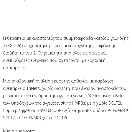
Η θεραπεία με αναστολείς του συμμεταφορέα νατρίου-γλυκόζης
2 (SGLT2i) συσχετίστηκε με μειωμένη συχνότητα εμφάνισης
διαβήτη τύπου 2, θνησιμότητα από όλες τις αιτίες και
ανεπιθύμητες ενέργειες που σχετίζονται με καρδιακή
ανεπάρκεια.
Μια αναδρομική ανάλυση κοόρτης ασθενών με καρδιακή
ανεπάρκεια TriNetX, χωρίς διαβήτη, που έλαβαν αναστολείς του
μετατρεπτικού ενζύμου της αγγειοτενσίνης (ACEI) ή αναστολείς
των υποδοχέων της αγγειοτενσίνης II (ARBs) με ή χωρίς SGLT2i.
Συμπεριλήφθησαν 39.168 ασθενείς στην κάθε ομάδα: ACEi/ARB +
​​SGLT2i και ACEI/ARB χωρίς SGLT2i.
Κύρια ευρήματα: