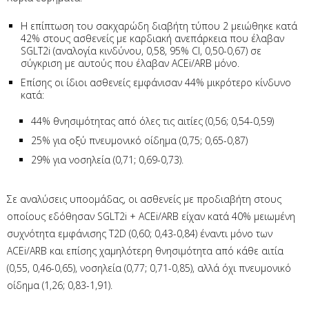
Η επίπτωση του σακχαρώδη διαβήτη τύπου 2 μειώθηκε κατά
42% στους ασθενείς με καρδιακή ανεπάρκεια που έλαβαν
SGLT2i (αναλογία κινδύνου, 0,58, 95% CI, 0,50-0,67) σε
σύγκριση με αυτούς που έλαβαν ACEi/ARB μόνο.
Επίσης οι ίδιοι ασθενείς εμφάνισαν 44% μικρότερο κίνδυνο
κατά:
44% θνησιμότητας από όλες τις αιτίες (0,56; 0,54-0,59)
25% για οξύ πνευμονικό οίδημα (0,75; 0,65-0,87)
29% για νοσηλεία (0,71; 0,69-0,73).
Σε αναλύσεις υποομάδας, οι ασθενείς με προδιαβήτη στους
οποίους εδόθησαν SGLT2i + ACEi/ARB είχαν κατά 40% μειωμένη
συχνότητα εμφάνισης T2D (0,60; 0,43-0,84) έναντι μόνο των
ACEi/ARB και επίσης χαμηλότερη θνησιμότητα από κάθε αιτία
(0,55, 0,46-0,65), νοσηλεία (0,77; 0,71-0,85), αλλά όχι πνευμονικό
οίδημα (1,26; 0,83-1,91).