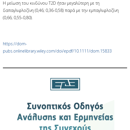
Η μείωση του κινδύνου T2D ήταν μεγαλύτερη με τη
δαπαγλιφλοζίνη (0,46; 0,36-0,58) παρά με την εμπαγλιφλοζίνη
(0,66; 0,55-0,80).
https://dom-
pubs.onlinelibrary.wiley.com/doi/epdf/10.1111/dom.15833