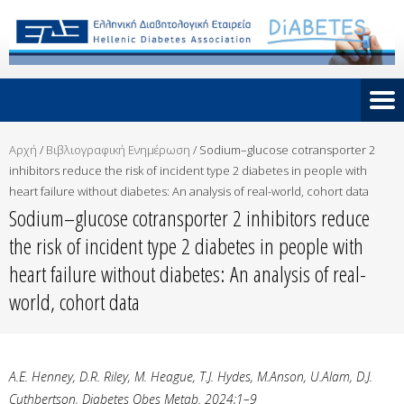
Αρχή
/
Βιβλιογραφική Ενημέρωση
/
Sodium–glucose cotransporter 2
inhibitors reduce the risk of incident type 2 diabetes in people with
heart failure without diabetes: An analysis of real-world, cohort data
Sodium–glucose cotransporter 2 inhibitors reduce
the risk of incident type 2 diabetes in people with
heart failure without diabetes: An analysis of real-
world, cohort data
A.E. Henney, D.R. Riley, M. Heague, T.J. Hydes, M.Anson, U.Alam, D.J.
Cuthbertson, Diabetes Obes Metab. 2024;1–9